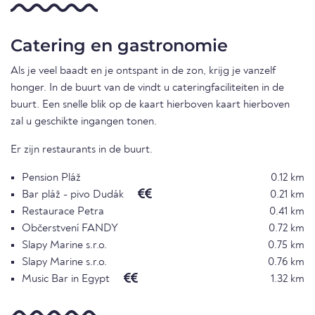
Catering en gastronomie
Als je veel baadt en je ontspant in de zon, krijg je vanzelf
honger. In de buurt van de vindt u cateringfaciliteiten in de
buurt. Een snelle blik op de kaart hierboven kaart hierboven
zal u geschikte ingangen tonen.
Er zijn restaurants in de buurt.
Pension Pláž
0.12 km
Bar pláž - pivo Dudák
0.21 km
Restaurace Petra
0.41 km
Občerstvení FANDY
0.72 km
Slapy Marine s.r.o.
0.75 km
Slapy Marine s.r.o.
0.76 km
Music Bar in Egypt
1.32 km