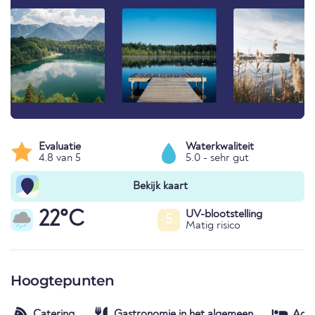
Evaluatie
Waterkwaliteit
4.8 van 5
5.0 - sehr gut
Bekijk kaart
22°C
UV-blootstelling
5
Matig risico
Hoogtepunten
Catering
Gastronomie in het algemeen
Acc