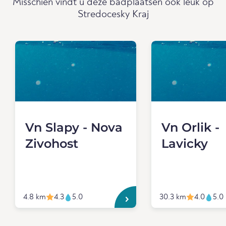
Misschien vindt u deze badplaatsen ook leuk op
Stredocesky Kraj
Vn Slapy - Nova
Vn Orlik -
Zivohost
Lavicky
4.8 km
4.3
5.0
30.3 km
4.0
5.0