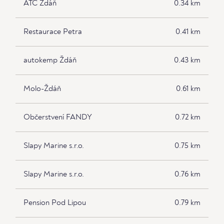
ATC Ždáň
0.34 km
Restaurace Petra
0.41 km
autokemp Ždáň
0.43 km
Molo-Ždáň
0.61 km
Občerstvení FANDY
0.72 km
Slapy Marine s.r.o.
0.75 km
Slapy Marine s.r.o.
0.76 km
Pension Pod Lipou
0.79 km