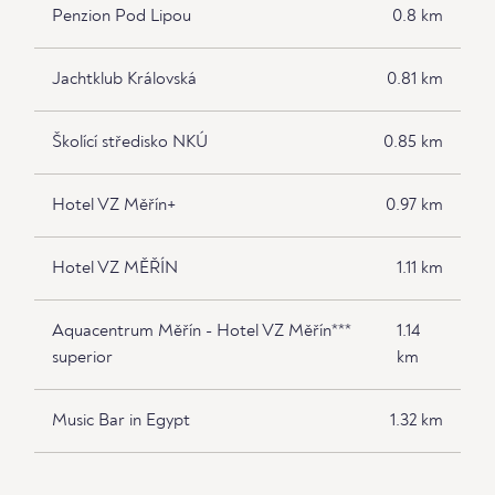
Penzion Pod Lipou
0.8 km
Jachtklub Královská
0.81 km
Školící středisko NKÚ
0.85 km
Hotel VZ Měřín+
0.97 km
Hotel VZ MĚŘÍN
1.11 km
Aquacentrum Měřín - Hotel VZ Měřín***
1.14
superior
km
Music Bar in Egypt
1.32 km