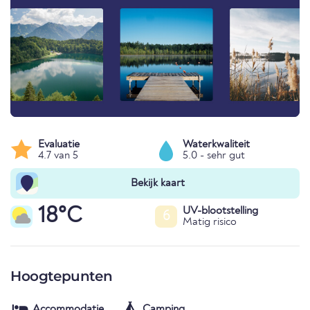
Evaluatie
Waterkwaliteit
4.7 van 5
5.0 - sehr gut
Bekijk kaart
18°C
UV-blootstelling
6
Matig risico
Hoogtepunten
Accommodatie
Camping