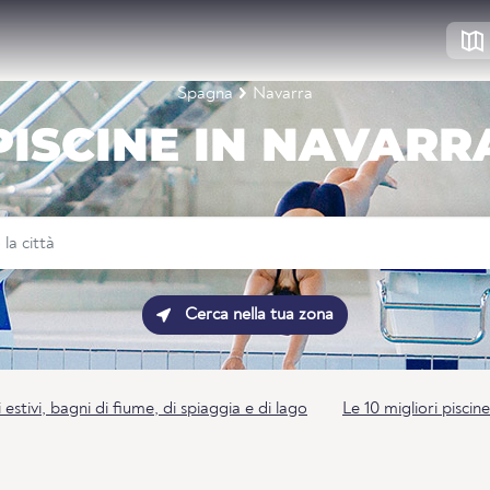
Spagna
Navarra
PISCINE IN NAVARR
Cerca nella tua zona
 estivi, bagni di fiume, di spiaggia e di lago
Le 10 migliori piscin