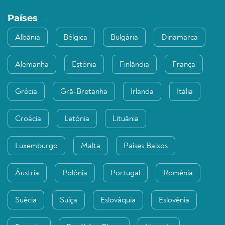
Países
Albânia
Bélgica
Bulgária
Dinamarca
Alemanha
Estónia
Finlândia
França
Grécia
Grã-Bretanha
Irlanda
Itália
Croácia
Letónia
Lituânia
Luxemburgo
Malta
Países Baixos
Áustria
Polónia
Portugal
Roménia
Suécia
Suíça
Eslováquia
Eslovénia