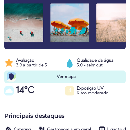
Avaliação
Qualidade da água
3.9 a partir de 5
5.0 - sehr gut
Ver mapa
14°C
Exposição UV
4
Risco moderado
Principais destaques
Catering
Gastronomia em geral
Ligação de 