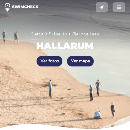
Suécia
Skåne län
Blekinge Laen
HALLARUM
Ver fotos
Ver mapa