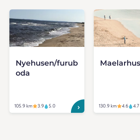
Nyehusen/furub
Maelarhu
oda
105.9 km
3.9
5.0
130.9 km
4.6
4.7