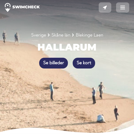
Sverige
Skåne län
Blekinge Laen
HALLARUM
Se billeder
Se kort