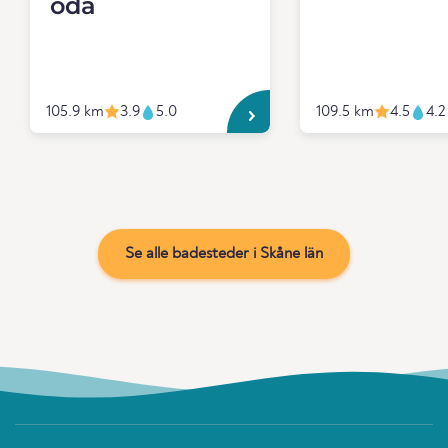
oda
105.9 km
3.9
5.0
109.5 km
4.5
4.2
Se alle badesteder i Skåne län