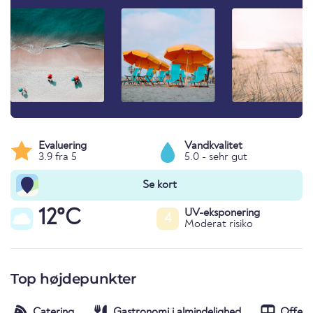
Evaluering
Vandkvalitet
3.9 fra 5
5.0 - sehr gut
Se kort
12°C
UV-eksponering
4
Moderat risiko
Top højdepunkter
Catering
Gastronomi i almindelighed
Offent