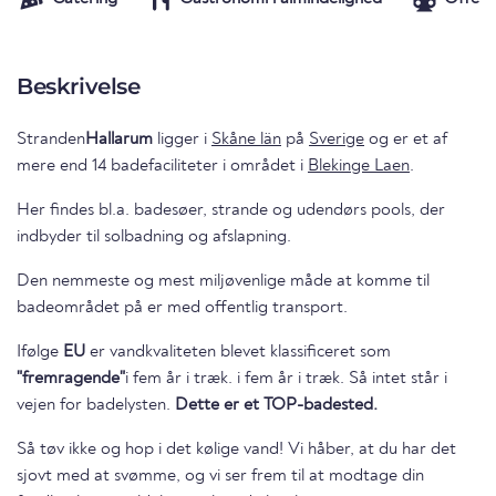
Beskrivelse
Stranden
Hallarum
ligger i
Skåne län
på
Sverige
og er et af
mere end 14 badefaciliteter i området i
Blekinge Laen
.
Her findes bl.a. badesøer, strande og udendørs pools, der
indbyder til solbadning og afslapning.
Den nemmeste og mest miljøvenlige måde at komme til
badeområdet på er med offentlig transport.
Ifølge
EU
er vandkvaliteten blevet klassificeret som
"fremragende"
i fem år i træk. i fem år i træk. Så intet står i
vejen for badelysten.
Dette er et TOP-badested.
Så tøv ikke og hop i det kølige vand! Vi håber, at du har det
sjovt med at svømme, og vi ser frem til at modtage din