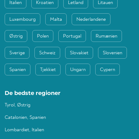
Italien
Kroatien
Letland
Litauen
Luxembourg
Malta
Nederlandene
Østrig
Polen
Portugal
Rumænien
Sverige
Schweiz
Slovakiet
Slovenien
Spanien
Tjekkiet
Ungarn
Cypern
De bedste regioner
Tyrol, Østrig
Catalonien, Spanien
Lombardiet, Italien