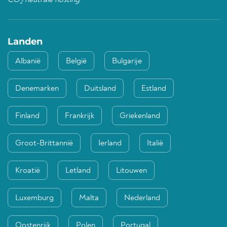
CO
neutrale hosting
2
Landen
Albanië
België
Bulgarije
Denemarken
Duitsland
Estland
Finland
Frankrijk
Griekenland
Groot-Brittannië
Ierland
Italië
Kroatië
Letland
Litouwen
Luxemburg
Malta
Nederland
Oostenrijk
Polen
Portugal