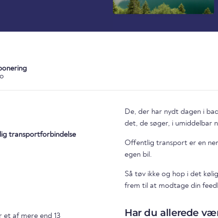
ponering
ko
De, der har nydt dagen i bade
det, de søger, i umiddelbar 
lig transportforbindelse
Offentlig transport er en n
egen bil.
Så tøv ikke og hop i det køli
frem til at modtage din feedb
Har du allerede vær
 et af mere end 13