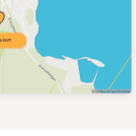
s kort