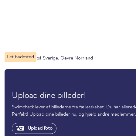
Let badested
på Sverige, Oevre Norrland
Upload dine billeder!
Swimcheck lever af billederne fra fællesskabet. Du har allered
Perfekt! Upload dine billeder nu, og hjælp andre medlemmer.
Upload foto