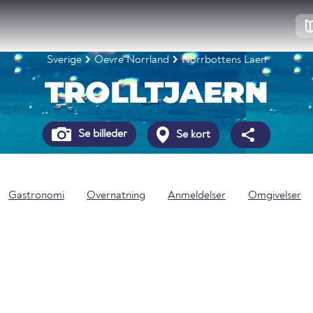
Sverige
Oevre Norrland
Norrbottens Laen
TROLLTJAERN
Se billeder
Se kort
Gastronomi
Overnatning
Anmeldelser
Omgivelser