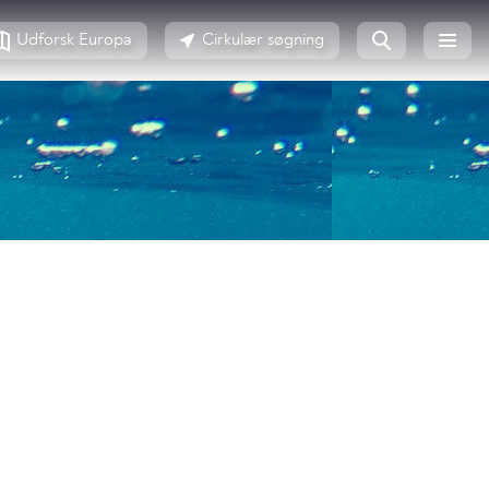
Udforsk Europa
Cirkulær søgning