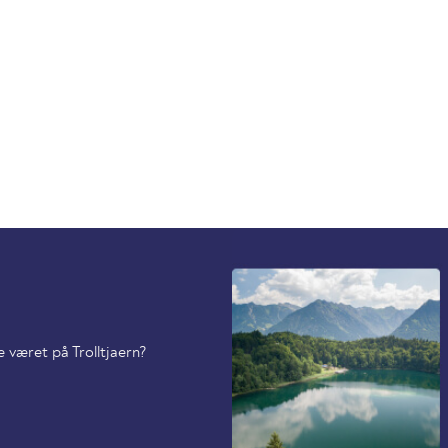
e været på Trolltjaern?