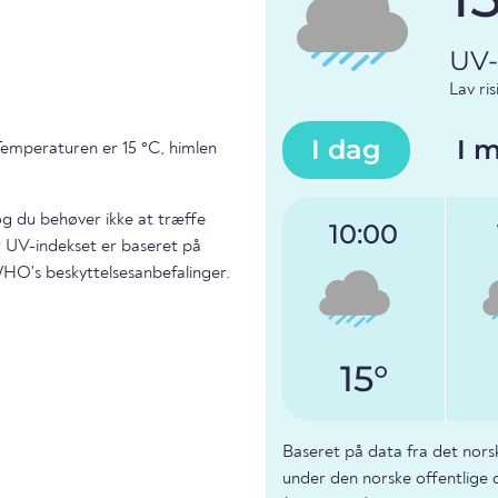
UV-
Lav ris
I dag
I 
emperaturen er 15 °C, himlen
og du behøver ikke at træffe
10:00
or UV-indekset er baseret på
WHO's beskyttelsesanbefalinger.
15°
Baseret på data fra det nors
under den norske offentlige