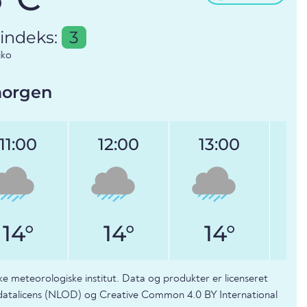
indeks:
3
iko
morgen
11:00
12:00
13:00
14°
14°
14°
ke meteorologiske institut. Data og produkter er licenseret
 datalicens (NLOD) og Creative Common 4.0 BY International