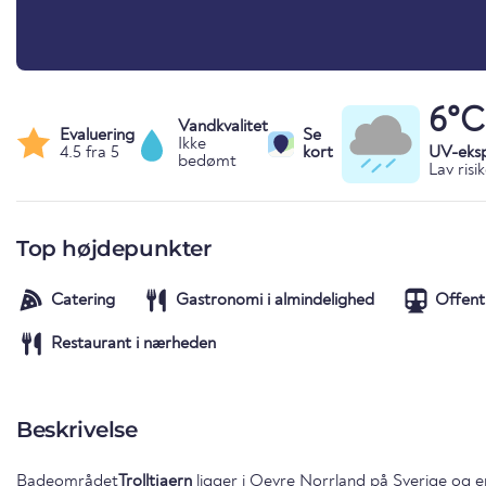
6°C
Vandkvalitet
Evaluering
Se
Ikke
4.5 fra 5
kort
UV-eks
bedømt
Lav risi
Top højdepunkter
Catering
Gastronomi i almindelighed
Offent
Restaurant i nærheden
Beskrivelse
Badeområdet
Trolltjaern
ligger i
Oevre Norrland
på
Sverige
og er