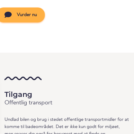
Vurder nu
Tilgang
Offentlig transport
Undlad bilen og brug i stedet offentlige transportmidler for at
komme til badeområdet. Det er ikke kun godt for miljøet,
men sparer dig også for besværet med at finde en