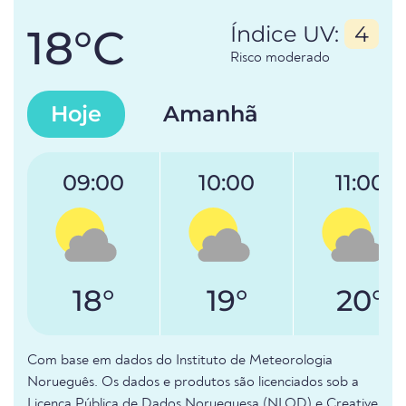
18°C
Índice UV:
4
Risco moderado
Hoje
Amanhã
09:00
10:00
11:00
18°
19°
20°
Com base em dados do Instituto de Meteorologia
Norueguês. Os dados e produtos são licenciados sob a
Licença Pública de Dados Norueguesa (NLOD) e Creative