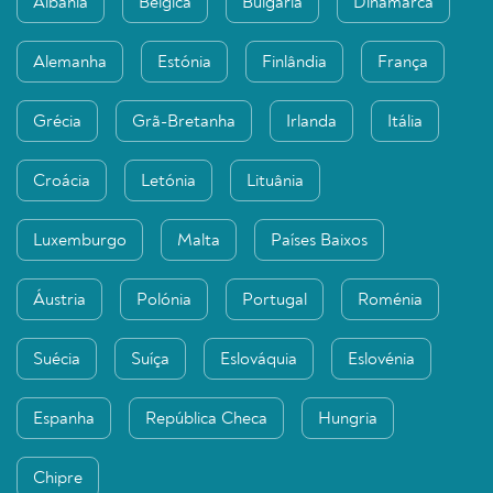
Albânia
Bélgica
Bulgária
Dinamarca
Alemanha
Estónia
Finlândia
França
Grécia
Grã-Bretanha
Irlanda
Itália
Croácia
Letónia
Lituânia
Luxemburgo
Malta
Países Baixos
Áustria
Polónia
Portugal
Roménia
Suécia
Suíça
Eslováquia
Eslovénia
Espanha
República Checa
Hungria
Chipre