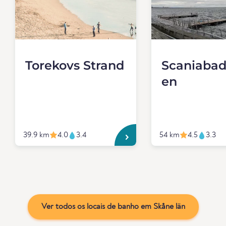
Torekovs Strand
Scaniabad
en
39.9 km
4.0
3.4
54 km
4.5
3.3
Ver todos os locais de banho em Skåne län