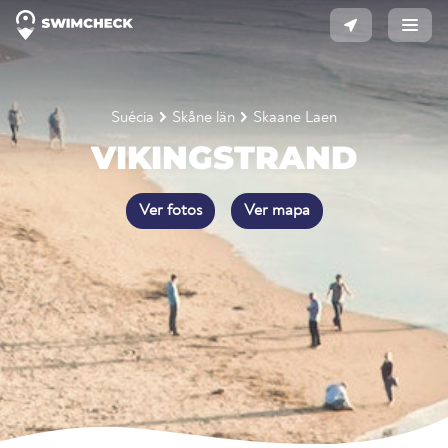
Suécia
Skåne län
Skaane Laen
VIKINGSTRAND
Ver fotos
Ver mapa