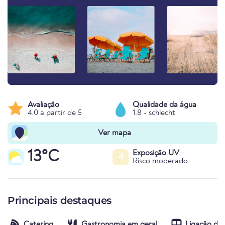
Avaliação
Qualidade da água
4.0 a partir de 5
1.8 - schlecht
Ver mapa
13°C
Exposição UV
4
Risco moderado
Principais destaques
Catering
Gastronomia em geral
Ligação de 