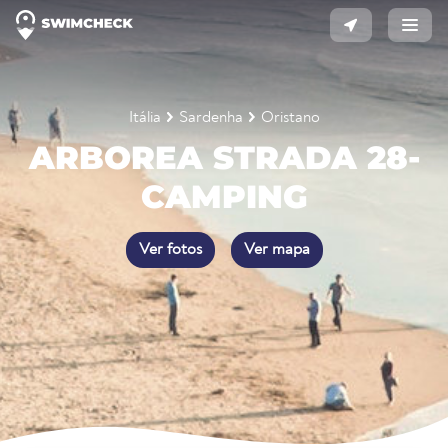
Itália
Sardenha
Oristano
ARBOREA STRADA 28-
CAMPING
Ver fotos
Ver mapa