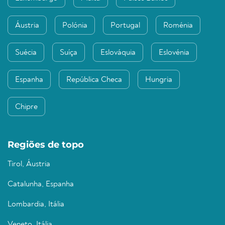
Áustria
Polónia
Portugal
Roménia
Suécia
Suíça
Eslováquia
Eslovénia
Espanha
República Checa
Hungria
Chipre
Regiões de topo
Tirol, Áustria
Catalunha, Espanha
Lombardia, Itália
Veneto, Itália