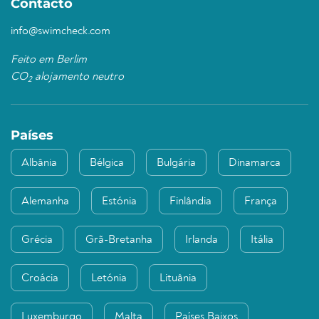
Contacto
info@swimcheck.com
Feito em Berlim
CO
alojamento neutro
2
Países
Albânia
Bélgica
Bulgária
Dinamarca
Alemanha
Estónia
Finlândia
França
Grécia
Grã-Bretanha
Irlanda
Itália
Croácia
Letónia
Lituânia
Luxemburgo
Malta
Países Baixos