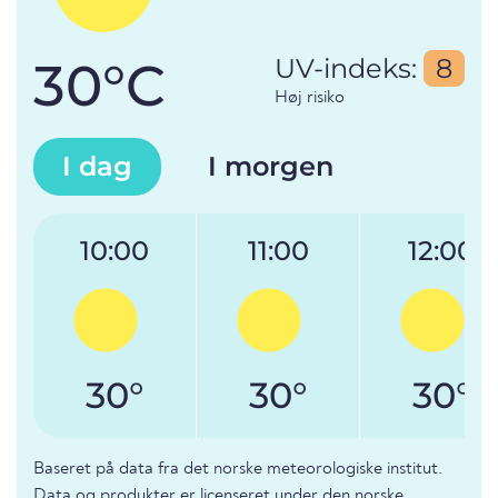
30°C
UV-indeks:
8
Høj risiko
I dag
I morgen
10:00
11:00
12:00
30°
30°
30°
Baseret på data fra det norske meteorologiske institut.
Data og produkter er licenseret under den norske