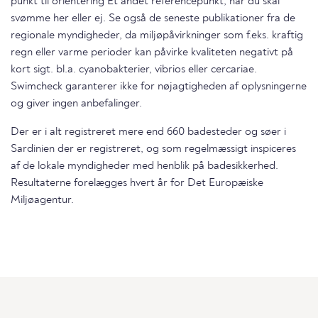
punkt til orientering Et andet referencepunkt, når du skal
svømme her eller ej. Se også de seneste publikationer fra de
regionale myndigheder, da miljøpåvirkninger som f.eks. kraftig
regn eller varme perioder kan påvirke kvaliteten negativt på
kort sigt. bl.a. cyanobakterier, vibrios eller cercariae.
Swimcheck garanterer ikke for nøjagtigheden af oplysningerne
og giver ingen anbefalinger.
Der er i alt registreret mere end 660 badesteder og søer i
Sardinien der er registreret, og som regelmæssigt inspiceres
af de lokale myndigheder med henblik på badesikkerhed.
Resultaterne forelægges hvert år for Det Europæiske
Miljøagentur.