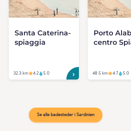
Santa Caterina-
Porto Ala
spiaggia
centro Sp
32.3 km
4.2
5.0
48.5 km
4.7
5.0
Se alle badesteder i Sardinien