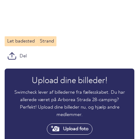
Let badested
Strand
Del
Upload dine billeder!
Swimcheck lever af billederne fra fællesskabet. Du har
allerede været på Arborea Strada 28-camping?
Perfekt! Upload dine billeder nu, og hjælp andre
medlemmer.
Upload foto