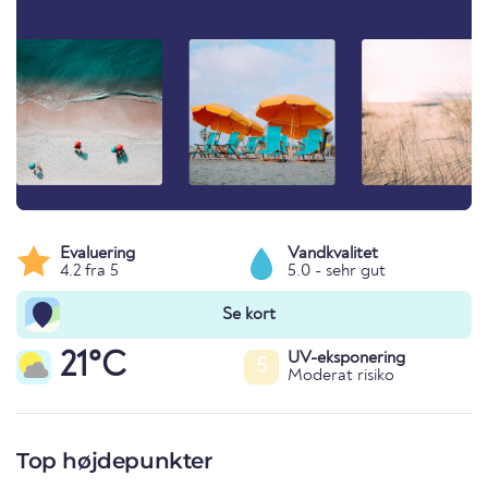
Evaluering
Vandkvalitet
4.2 fra 5
5.0 - sehr gut
Se kort
21°C
UV-eksponering
5
Moderat risiko
Top højdepunkter