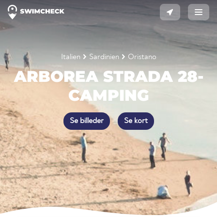
Italien
Sardinien
Oristano
ARBOREA STRADA 28-
CAMPING
Se billeder
Se kort