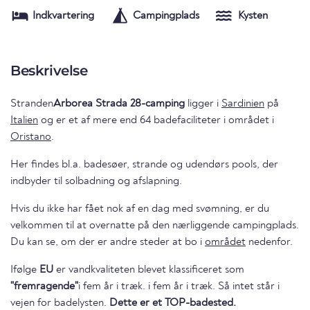
Indkvartering
Campingplads
Kysten
Beskrivelse
Stranden
Arborea Strada 28-camping
ligger i
Sardinien
på
Italien
og er et af mere end 64 badefaciliteter i området i
Oristano
.
Her findes bl.a. badesøer, strande og udendørs pools, der
indbyder til solbadning og afslapning.
Hvis du ikke har fået nok af en dag med svømning, er du
velkommen til at overnatte på den nærliggende campingplads.
Du kan se, om der er andre steder at bo i
området
nedenfor.
Ifølge
EU
er vandkvaliteten blevet klassificeret som
"fremragende"
i fem år i træk. i fem år i træk. Så intet står i
vejen for badelysten.
Dette er et TOP-badested.