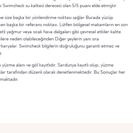
k Swimcheck su kalitesi derecesi olan 5/5 puanı elde etmiştir.
ttir ve size başka bir yönlendirme noktası sağlar Burada yüzüp
n başka bir referans noktası. Lütfen bölgesel makamların en son
etli yağmur veya sıcak hava dalgaları gibi çevresel etkiler kalite
ilere neden olabileceğinden Diğer şeylerin yanı sıra
serkaryalar. Swimcheck bilgilerin doğruluğunu garanti etmez ve
z.
 yüzme alanı ve göl kayıtlıdır. Sardunya kayıtlı olup, yüzme
lar tarafından düzenli olarak denetlenmektedir. Bu Sonuçlar her
lmaktadır.