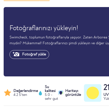
Fotoğraflarınızı yükleyin!
Swimcheck, toplumun fotoğraflarıyla yaşıyor. Zaten Arborea
mıydın? Mükemmel! Fotoğraflarınızı şimdi yükleyin ve diğer üy
Fotoğraf yükle
2
Su
Değerlendirme
kalitesi
Haritayı
4.2 5'ten
5.0 -
görüntüle
UV 
sehr gut
Yük