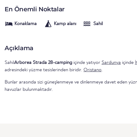
En Önemli Noktalar
Konaklama
Kamp alanı
Sahil
Açıklama
Sahil
Arborea Strada 28-camping
içinde yatıyor
Sardunya
içinde
İ
adresindeki yüzme tesislerinden biridir.
Oristano
.
Bunlar arasında sizi güneşlenmeye ve dinlenmeye davet eden yüzme 
havuzlar bulunmaktadır.