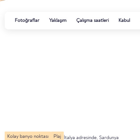
Fotoğraflar
Yaklaşım
Çalışma saatleri
Kabul
Kolay banyo noktası
Plaj
İtalya adresinde, Sardunya