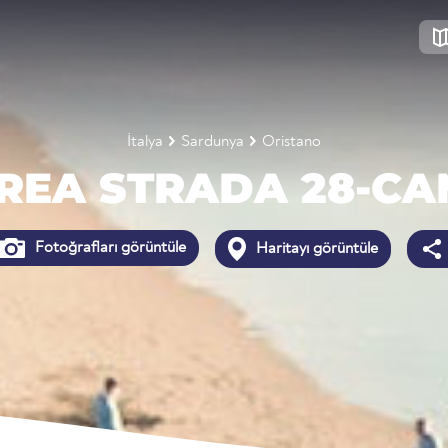
İtalya
Sardunya
Oristano
REA STRADA 28-CA
Fotoğrafları görüntüle
Haritayı görüntüle