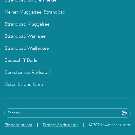
Strandbad Jungfernheide
Kleiner Müggelsee, Strandbad
Strandbad Müggelsee
Strandbad Wannsee
Strandbad Weißensee
Badeschiff Berlin
Bernsteinsee Ruhlsdorf
Elster-Strand Gera
Pie de imprenta
Protección de datos
© 2026 swimcheck.com