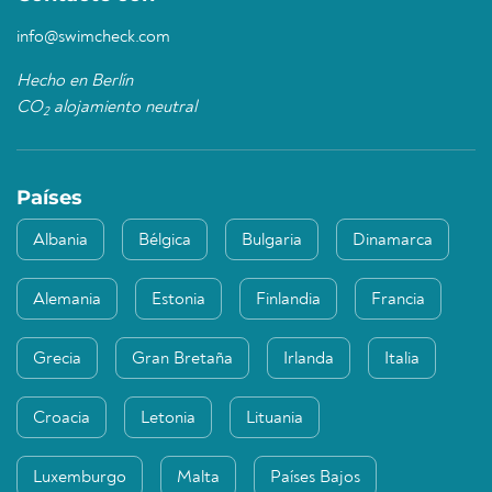
info@swimcheck.com
Hecho en Berlín
CO
alojamiento neutral
2
Países
Albania
Bélgica
Bulgaria
Dinamarca
Alemania
Estonia
Finlandia
Francia
Grecia
Gran Bretaña
Irlanda
Italia
Croacia
Letonia
Lituania
Luxemburgo
Malta
Países Bajos