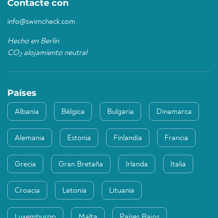
Contacte con
info@swimcheck.com
Hecho en Berlín
CO
alojamiento neutral
2
Países
Albania
Bélgica
Bulgaria
Dinamarca
Alemania
Estonia
Finlandia
Francia
Grecia
Gran Bretaña
Irlanda
Italia
Croacia
Letonia
Lituania
Luxemburgo
Malta
Países Bajos