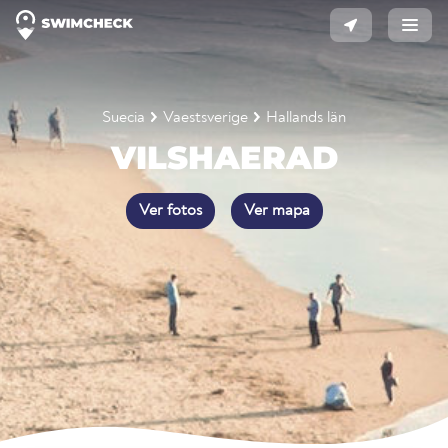
Suecia
Vaestsverige
Hallands län
VILSHAERAD
Ver fotos
Ver mapa