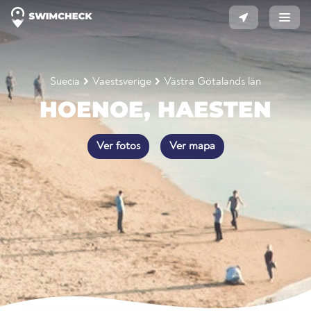
Suecia
Vaestsverige
Västra Götalands län
HOENOE, HAESTEN
Ver fotos
Ver mapa