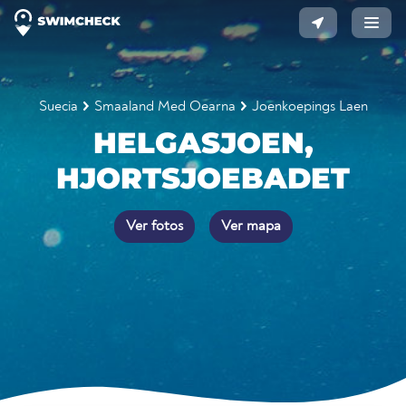
Suecia
Smaaland Med Oearna
Joenkoepings Laen
HELGASJOEN,
HJORTSJOEBADET
Ver fotos
Ver mapa