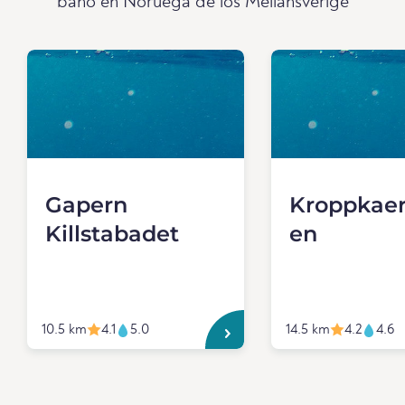
baño en Noruega de los Mellansverige
Gapern
Kroppkaer
Killstabadet
en
10.5 km
4.1
5.0
14.5 km
4.2
4.6