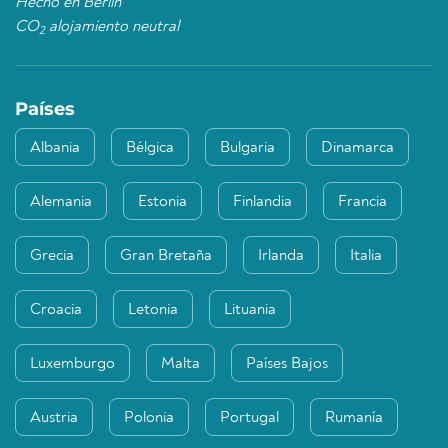
Hecho en Berlín
CO
alojamiento neutral
2
Países
Albania
Bélgica
Bulgaria
Dinamarca
Alemania
Estonia
Finlandia
Francia
Grecia
Gran Bretaña
Irlanda
Italia
Croacia
Letonia
Lituania
Luxemburgo
Malta
Países Bajos
Austria
Polonia
Portugal
Rumanía