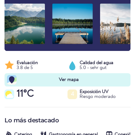
Evaluación
Calidad del agua
3.8 de 5
5.0 - sehr gut
Ver mapa
11°C
Exposición UV
4
Riesgo moderado
Lo más destacado
Catering
Gastronomía en general
Conexión 