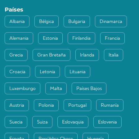
Países
Albania
Bélgica
Bulgaria
Dinamarca
Alemania
Estonia
Finlandia
Francia
Grecia
Gran Bretaña
Irlanda
Italia
Croacia
Letonia
Lituania
Luxemburgo
Malta
Países Bajos
Austria
Polonia
Portugal
Rumanía
Suecia
Suiza
Eslovaquia
Eslovenia