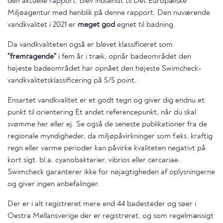
den aktuelle rapport. blev indsendt til Det Europæiske
Miljøagentur med henblik på denne rapport. Den nuværende
vandkvalitet i 2021 er
meget god
egnet til badning.
Da vandkvaliteten også er blevet klassificeret som
"fremragende"
i fem år i træk, opnår badeområdet den
højeste badeområdet har opnået den højeste Swimcheck-
vandkvalitetsklassificering på 5/5 point.
Ensartet vandkvalitet er et godt tegn og giver dig endnu et
punkt til orientering Et andet referencepunkt, når du skal
svømme her eller ej. Se også de seneste publikationer fra de
regionale myndigheder, da miljøpåvirkninger som f.eks. kraftig
regn eller varme perioder kan påvirke kvaliteten negativt på
kort sigt. bl.a. cyanobakterier, vibrios eller cercariae.
Swimcheck garanterer ikke for nøjagtigheden af oplysningerne
og giver ingen anbefalinger.
Der er i alt registreret mere end 44 badesteder og søer i
Oestra Mellansverige der er registreret, og som regelmæssigt