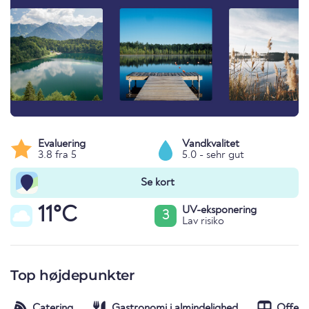
Evaluering
Vandkvalitet
3.8 fra 5
5.0 - sehr gut
Se kort
11°C
UV-eksponering
3
Lav risiko
Top højdepunkter
Catering
Gastronomi i almindelighed
Offent