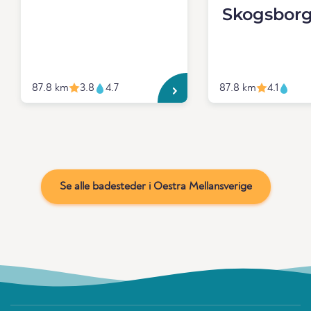
Skogsbor
87.8 km
3.8
4.7
87.8 km
4.1
Se alle badesteder i Oestra Mellansverige