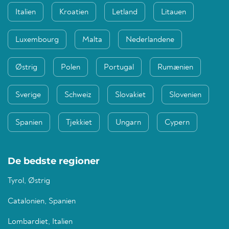
Italien
Kroatien
Letland
Litauen
Luxembourg
Malta
Nederlandene
Østrig
Polen
Portugal
Rumænien
Sverige
Schweiz
Slovakiet
Slovenien
Spanien
Tjekkiet
Ungarn
Cypern
De bedste regioner
Tyrol, Østrig
Catalonien, Spanien
Lombardiet, Italien