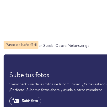
Punto de baño fácil
en Suecia, Oestra Mellansverige
Sube tus fotos
Swimcheck vive de las fotos de la comunidad. ¿Ya has esta
¡Perfecto! Sube tus fotos ahora y ayuda a otros miembros.
Subir foto