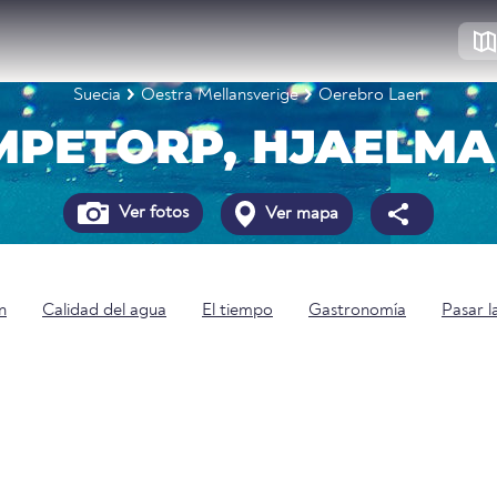
Suecia
Oestra Mellansverige
Oerebro Laen
PETORP, HJAELM
Ver fotos
Ver mapa
n
Calidad del agua
El tiempo
Gastronomía
Pasar l