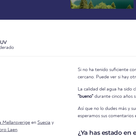
 UV
derado
Si no ha tenido suficiente co
cercano. Puede ver si h
La calidad del agua ha sido c
"bueno"
durante cinco años se
Así que no lo dudes más y s
esperamos sus comentarios en
 Mellansverige
en
Suecia
y
bro Laen
.
¿Ya has estado en e