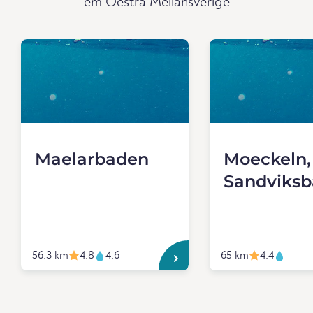
em Oestra Mellansverige
Maelarbaden
Moeckeln,
Sandviksb
56.3 km
4.8
4.6
65 km
4.4