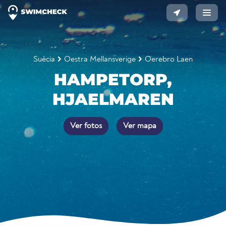
Suécia
Oestra Mellansverige
Oerebro Laen
HAMPETORP,
HJAELMAREN
Ver fotos
Ver mapa