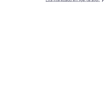
Está interessado em ligar-se aqui?