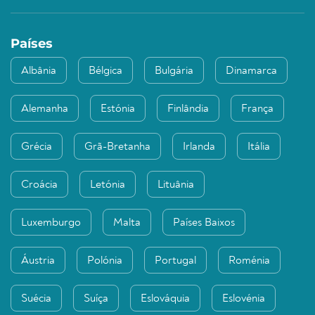
Países
Albânia
Bélgica
Bulgária
Dinamarca
Alemanha
Estónia
Finlândia
França
Grécia
Grã-Bretanha
Irlanda
Itália
Croácia
Letónia
Lituânia
Luxemburgo
Malta
Países Baixos
Áustria
Polónia
Portugal
Roménia
Suécia
Suíça
Eslováquia
Eslovénia