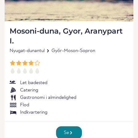
Mosoni-duna, Gyor, Aranypart
I.
Nyugat-dunantul
Győr-Moson-Sopron
Let badested
Catering
Gastronomi i almindelighed
Flod
Indkvartering
Se