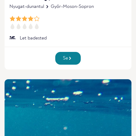
Nyugat-dunantul
Győr-Moson-Sopron
Let badested
Se