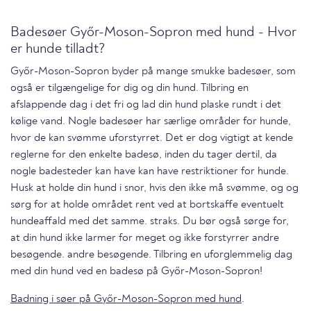
Badesøer Győr-Moson-Sopron med hund - Hvor
er hunde tilladt?
Győr-Moson-Sopron byder på mange smukke badesøer, som
også er tilgængelige for dig og din hund. Tilbring en
afslappende dag i det fri og lad din hund plaske rundt i det
kølige vand. Nogle badesøer har særlige områder for hunde,
hvor de kan svømme uforstyrret. Det er dog vigtigt at kende
reglerne for den enkelte badesø, inden du tager dertil, da
nogle badesteder kan have kan have restriktioner for hunde.
Husk at holde din hund i snor, hvis den ikke må svømme, og og
sørg for at holde området rent ved at bortskaffe eventuelt
hundeaffald med det samme. straks. Du bør også sørge for,
at din hund ikke larmer for meget og ikke forstyrrer andre
besøgende. andre besøgende. Tilbring en uforglemmelig dag
med din hund ved en badesø på Győr-Moson-Sopron!
Badning i søer på Győr-Moson-Sopron med hund
.