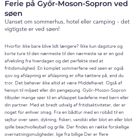
Ferie på Győr-Moson-Sopron ved
søen
Uanset om sommerhus, hotel eller camping - det
vigtigste er ved søen!
Hvorfor ikke bare blive lidt længere? Ikke kun dagsture og
korte ture til den nærmeste til den nærmeste sø er en god
afveksling fra hverdagen og det perfekte sted at
fritidsmulighed. En komplet sommerferie ved søen er også
sjov og afslapning er afslapning er ofte tættere på, end du
tror. Det behøver ikke altid at være Middelhavet. Også af
hensyn til miljøet eller din pengepung. Győr-Moson-Sopron
tilbyder mange søer til en afslappet badeferie med børn eller
din partner. Med et bredt udvalg af fritidsaktiviteter, der er
noget for enhver smag. Fra en bådtur med en robåd til en
sejltur over søen, dykning, fiskeri, vandski eller blot en eller blot
spille beachvolleyball og grille. Der findes en række forskellige
overnatningsmuligheder, lige fra billige Der er flere