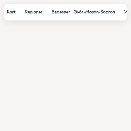
Kort
Regioner
Badesøer i Győr-Moson-Sopron
Van