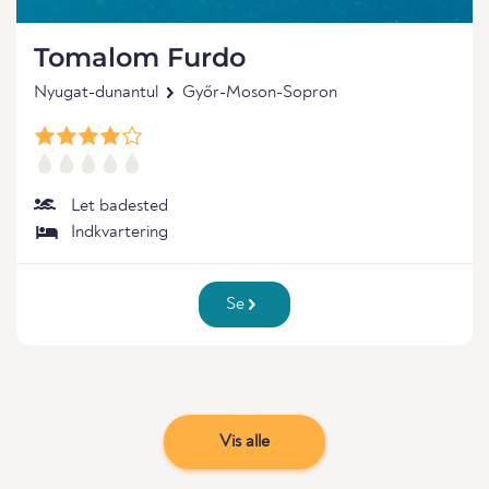
Tomalom Furdo
Nyugat-dunantul
Győr-Moson-Sopron
Let badested
Indkvartering
Se
Vis alle