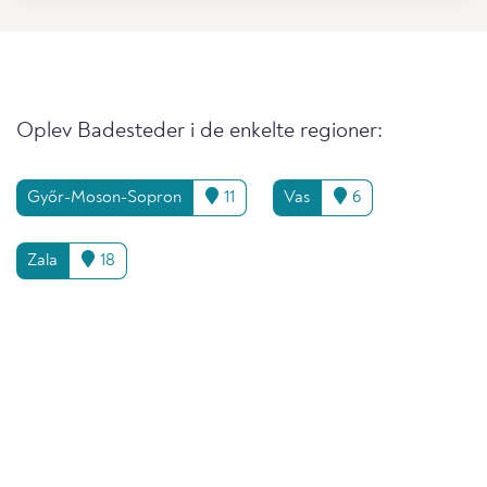
Oplev Badesteder i de enkelte regioner:
Győr-Moson-Sopron
11
Vas
6
Zala
18