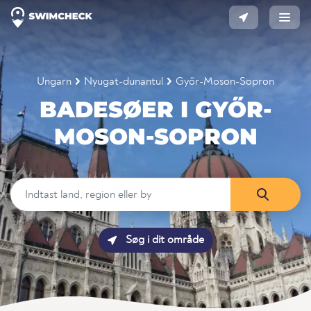
Ungarn
Nyugat-dunantul
Győr-Moson-Sopron
BADESØER I GYŐR-
MOSON-SOPRON
Søg i dit område