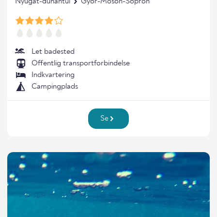
Nyugat-dunantul
Győr-Moson-Sopron
Let badested
Offentlig transportforbindelse
Indkvartering
Campingplads
Se