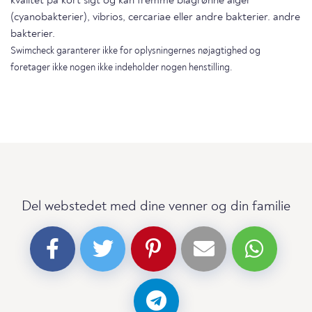
kvalitet på kort sigt og kan fremme blågrønne alger
(cyanobakterier), vibrios, cercariae eller andre bakterier. andre
bakterier.
Swimcheck garanterer ikke for oplysningernes nøjagtighed og
foretager ikke nogen ikke indeholder nogen henstilling.
Del webstedet med dine venner og din familie