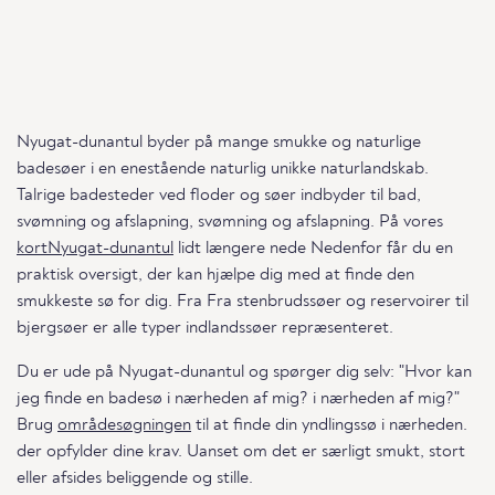
Nyugat-dunantul byder på mange smukke og naturlige
badesøer i en enestående naturlig unikke naturlandskab.
Talrige badesteder ved floder og søer indbyder til bad,
svømning og afslapning, svømning og afslapning. På vores
kortNyugat-dunantul
lidt længere nede Nedenfor får du en
praktisk oversigt, der kan hjælpe dig med at finde den
smukkeste sø for dig. Fra Fra stenbrudssøer og reservoirer til
bjergsøer er alle typer indlandssøer repræsenteret.
Du er ude på Nyugat-dunantul og spørger dig selv: "Hvor kan
jeg finde en badesø i nærheden af mig? i nærheden af mig?"
Brug
områdesøgningen
til at finde din yndlingssø i nærheden.
der opfylder dine krav. Uanset om det er særligt smukt, stort
eller afsides beliggende og stille.