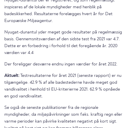
Nyugat-dunantul der er registreret, og som regelmæssigt
inspiceres af de lokale myndigheder med henblik på
badesikkerhed. Resultaterne forelægges hvert år for Det
Europæiske Miljøagentur.
Nyugat-dunantul yder meget gode resultater på regelmæssig
basis. Gennemsnitsværdien af den sidste test fra 2021 var 4.7.
Dette er en forbedring i forhold til det foregående år. 2020
værdien var 4.4
Der foreligger desværre endnu ingen værdier for året 2022.
Aktuelt:
Testresultaterne for året 2021 (seneste rapport) er nu
tilgængelige. 42.9 % af alle badestederne havde meget god
vandkvalitet i henhold til EU-kriterierne 2021. 62.9 % opnåede
en god vandkvalitet.
Se også de seneste publikationer fra de regionale
myndigheder, da miljøpåvirkninger som f.eks. kraftig regn eller
varme perioder kan påvirke kvaliteten negativt på kort sigt.