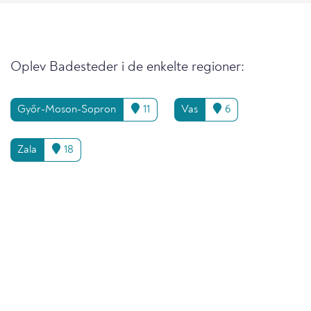
Oplev Badesteder i de enkelte regioner:
Győr-Moson-Sopron
11
Vas
6
Zala
18