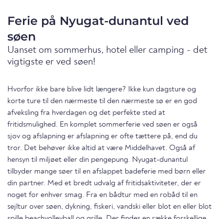
Ferie på Nyugat-dunantul ved
søen
Uanset om sommerhus, hotel eller camping - det
vigtigste er ved søen!
Hvorfor ikke bare blive lidt længere? Ikke kun dagsture og
korte ture til den nærmeste til den nærmeste sø er en god
afveksling fra hverdagen og det perfekte sted at
fritidsmulighed. En komplet sommerferie ved søen er også
sjov og afslapning er afslapning er ofte tættere på, end du
tror. Det behøver ikke altid at være Middelhavet. Også af
hensyn til miljøet eller din pengepung. Nyugat-dunantul
tilbyder mange søer til en afslappet badeferie med børn eller
din partner. Med et bredt udvalg af fritidsaktiviteter, der er
noget for enhver smag. Fra en bådtur med en robåd til en
sejltur over søen, dykning, fiskeri, vandski eller blot en eller blot
spille beachvolleyball og grille. Der findes en række forskellige