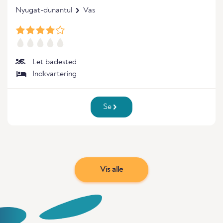
Nyugat-dunantul
Vas
Let badested
Indkvartering
Se
Vis alle