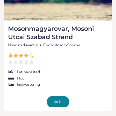
Mosonmagyarovar, Mosoni
Utcai Szabad Strand
Nyugat-dunantul
Győr-Moson-Sopron
Let badested
Flod
Indkvartering
Se