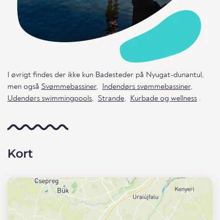
I øvrigt findes der ikke kun Badesteder på Nyugat-dunantul,
men også
Svømmebassiner
,
Indendørs svømmebassiner
,
Udendørs swimmingpools
,
Strande
,
Kurbade og wellness
.
Kort