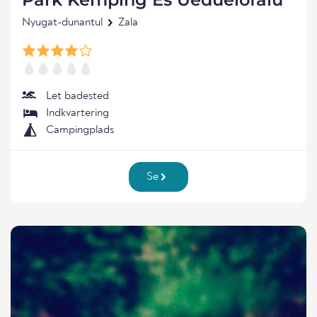
Nyugat-dunantul
Zala
Let badested
Indkvartering
Campingplads
Se