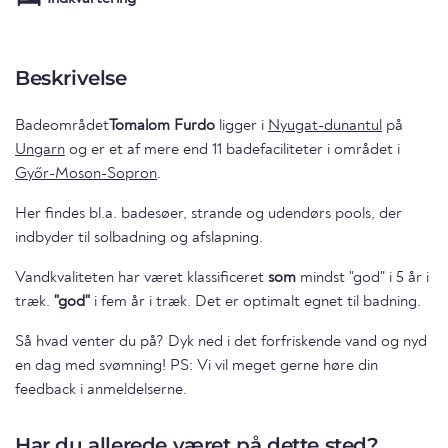
Beskrivelse
Badeområdet
Tomalom Furdo
ligger i
Nyugat-dunantul
på
Ungarn
og er et af mere end 11 badefaciliteter i området i
Győr-Moson-Sopron
.
Her findes bl.a. badesøer, strande og udendørs pools, der
indbyder til solbadning og afslapning.
Vandkvaliteten har været klassificeret
som
mindst "god" i 5 år i
træk.
"god"
i fem år i træk. Det er optimalt egnet til badning.
Så hvad venter du på? Dyk ned i det forfriskende vand og nyd
en dag med svømning! PS: Vi vil meget gerne høre din
feedback i anmeldelserne.
Har du allerede været på dette sted?