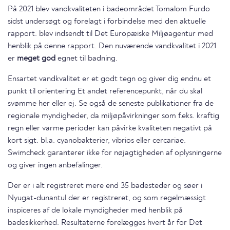
På 2021 blev vandkvaliteten i badeområdet Tomalom Furdo
sidst undersøgt og forelagt i forbindelse med den aktuelle
rapport. blev indsendt til Det Europæiske Miljøagentur med
henblik på denne rapport. Den nuværende vandkvalitet i 2021
er
meget god
egnet til badning.
Ensartet vandkvalitet er et godt tegn og giver dig endnu et
punkt til orientering Et andet referencepunkt, når du skal
svømme her eller ej. Se også de seneste publikationer fra de
regionale myndigheder, da miljøpåvirkninger som f.eks. kraftig
regn eller varme perioder kan påvirke kvaliteten negativt på
kort sigt. bl.a. cyanobakterier, vibrios eller cercariae.
Swimcheck garanterer ikke for nøjagtigheden af oplysningerne
og giver ingen anbefalinger.
Der er i alt registreret mere end 35 badesteder og søer i
Nyugat-dunantul der er registreret, og som regelmæssigt
inspiceres af de lokale myndigheder med henblik på
badesikkerhed. Resultaterne forelægges hvert år for Det