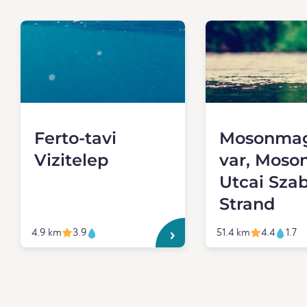
Ferto-tavi
Mosonmag
Vizitelep
var, Moson
Utcai Sza
Strand
4.9 km
3.9
51.4 km
4.4
1.7