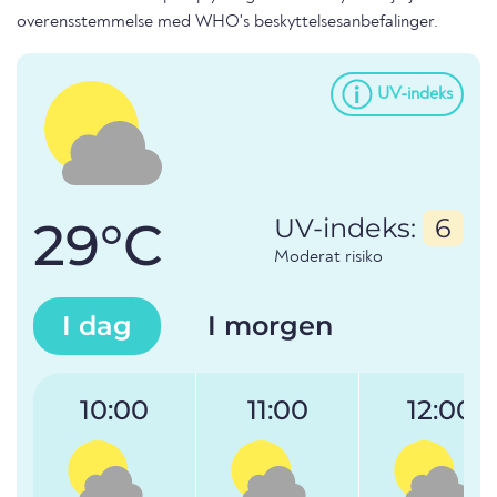
overensstemmelse med WHO's beskyttelsesanbefalinger.
UV-indeks
29°C
UV-indeks:
6
Moderat risiko
I dag
I morgen
10:00
11:00
12:00