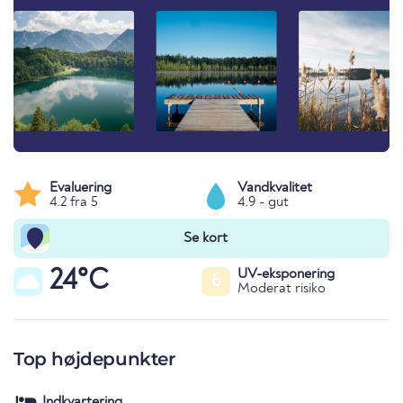
Evaluering
Vandkvalitet
4.2 fra 5
4.9 - gut
Se kort
24°C
UV-eksponering
6
Moderat risiko
Top højdepunkter
Indkvartering