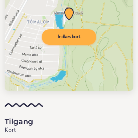
Indlæs kort
Tilgang
Kort