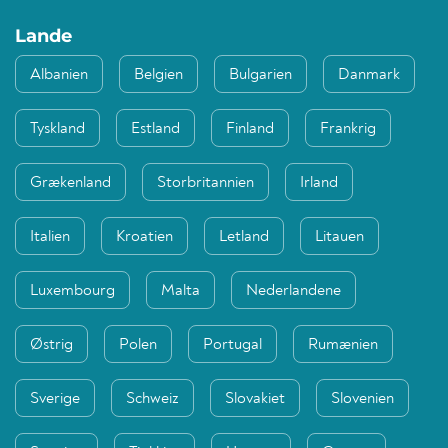
Lande
Albanien
Belgien
Bulgarien
Danmark
Tyskland
Estland
Finland
Frankrig
Grækenland
Storbritannien
Irland
Italien
Kroatien
Letland
Litauen
Luxembourg
Malta
Nederlandene
Østrig
Polen
Portugal
Rumænien
Sverige
Schweiz
Slovakiet
Slovenien