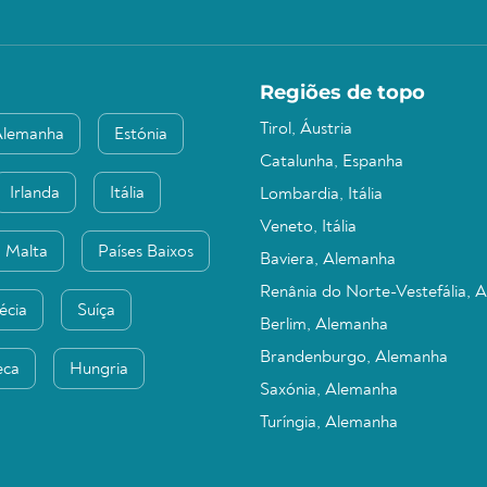
Regiões de topo
Tirol, Áustria
Alemanha
Estónia
Catalunha, Espanha
Irlanda
Itália
Lombardia, Itália
Veneto, Itália
Malta
Países Baixos
Baviera, Alemanha
Renânia do Norte-Vestefália, 
écia
Suíça
Berlim, Alemanha
Brandenburgo, Alemanha
eca
Hungria
Saxónia, Alemanha
Turíngia, Alemanha