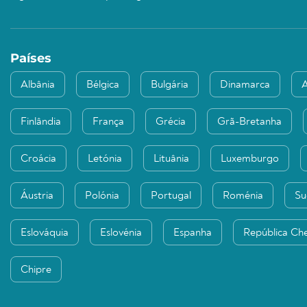
Países
Albânia
Bélgica
Bulgária
Dinamarca
Finlândia
França
Grécia
Grã-Bretanha
Croácia
Letónia
Lituânia
Luxemburgo
Áustria
Polónia
Portugal
Roménia
Su
Eslováquia
Eslovénia
Espanha
República Ch
Chipre