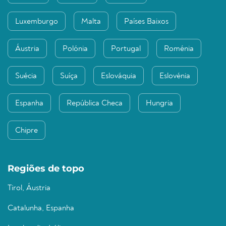
Luxemburgo
Malta
Países Baixos
Áustria
Polónia
Portugal
Roménia
Suécia
Suíça
Eslováquia
Eslovénia
Espanha
República Checa
Hungria
Chipre
Regiões de topo
Tirol, Áustria
Catalunha, Espanha