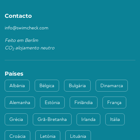
Contacto
info@swimcheck.com
Feito em Berlim
CO
alojamento neutro
2
Países
Albânia
Bélgica
Bulgária
Dinamarca
Alemanha
Estónia
Finlândia
França
Grécia
Grã-Bretanha
Irlanda
Itália
Croácia
Letónia
Lituânia