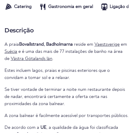
Catering
Gastronomia em geral
Ligação de 
Descrição
A praia
Bovallstrand, Badholmarna
reside em
Vaestsverige
em
Suécia
e é uma das mais de 77 instalações de banho na área
de
Västra Götalands län
.
Estes incluem lagos, praias e piscinas exteriores que o
convidam a tomar sol e a relaxar.
Se tiver vontade de terminar a noite num restaurante depois
de nadar, encontrará certamente a oferta certa nas
proximidades da zona balnear.
A zona balnear é facilmente acessível por transportes públicos.
De acordo com a
UE
, a qualidade da água foi classificada