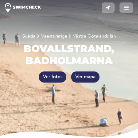
Suécia
Vaestsverige
Västra Götalands län
BOVALLSTRAND,
BADHOLMARNA
Ver fotos
Ver mapa