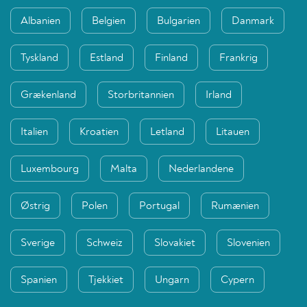
Albanien
Belgien
Bulgarien
Danmark
Tyskland
Estland
Finland
Frankrig
Grækenland
Storbritannien
Irland
Italien
Kroatien
Letland
Litauen
Luxembourg
Malta
Nederlandene
Østrig
Polen
Portugal
Rumænien
Sverige
Schweiz
Slovakiet
Slovenien
Spanien
Tjekkiet
Ungarn
Cypern