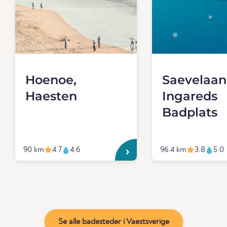
Hoenoe,
Saevelaan
Haesten
Ingareds
Badplats
90 km
4.7
4.6
96.4 km
3.8
5.0
Se alle badesteder i Vaestsverige