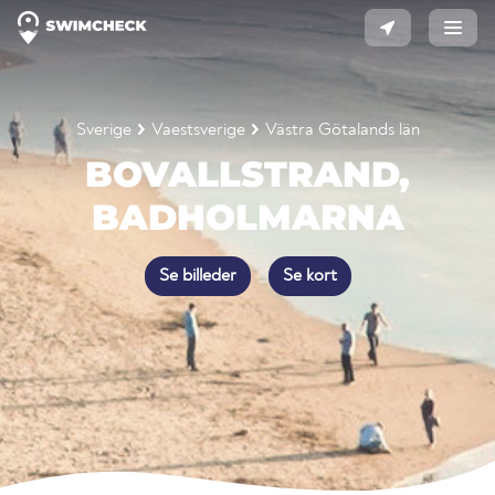
Sverige
Vaestsverige
Västra Götalands län
BOVALLSTRAND,
BADHOLMARNA
Se billeder
Se kort