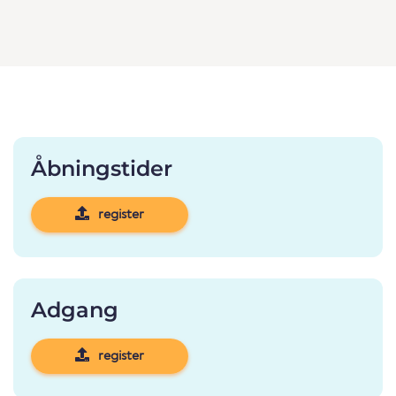
Åbningstider
register
Adgang
register