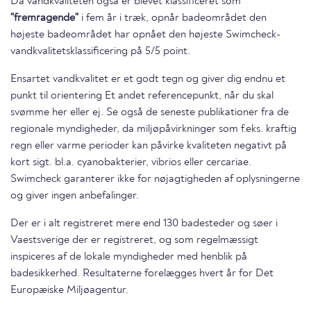
Da vandkvaliteten også er blevet klassificeret som
"fremragende"
i fem år i træk, opnår badeområdet den
højeste badeområdet har opnået den højeste Swimcheck-
vandkvalitetsklassificering på 5/5 point.
Ensartet vandkvalitet er et godt tegn og giver dig endnu et
punkt til orientering Et andet referencepunkt, når du skal
svømme her eller ej. Se også de seneste publikationer fra de
regionale myndigheder, da miljøpåvirkninger som f.eks. kraftig
regn eller varme perioder kan påvirke kvaliteten negativt på
kort sigt. bl.a. cyanobakterier, vibrios eller cercariae.
Swimcheck garanterer ikke for nøjagtigheden af oplysningerne
og giver ingen anbefalinger.
Der er i alt registreret mere end 130 badesteder og søer i
Vaestsverige der er registreret, og som regelmæssigt
inspiceres af de lokale myndigheder med henblik på
badesikkerhed. Resultaterne forelægges hvert år for Det
Europæiske Miljøagentur.