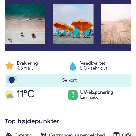
Evaluering
Vandkvalitet
4.8 fra 5
5.0 - sehr gut
Se kort
11°C
UV-eksponering
3
Lav risiko
Top højdepunkter
Catering
Gastronomi i almindelighed
Offent