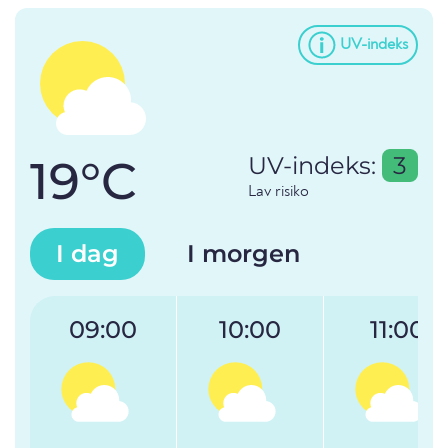
UV-indeks
19°C
UV-indeks:
3
Lav risiko
I dag
I morgen
09:00
10:00
11:00