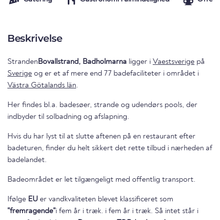
Beskrivelse
Stranden
Bovallstrand, Badholmarna
ligger i
Vaestsverige
på
Sverige
og er et af mere end 77 badefaciliteter i området i
Västra Götalands län
.
Her findes bl.a. badesøer, strande og udendørs pools, der
indbyder til solbadning og afslapning.
Hvis du har lyst til at slutte aftenen på en restaurant efter
badeturen, finder du helt sikkert det rette tilbud i nærheden af
badelandet.
Badeområdet er let tilgængeligt med offentlig transport.
Ifølge
EU
er vandkvaliteten blevet klassificeret som
"fremragende"
i fem år i træk. i fem år i træk. Så intet står i