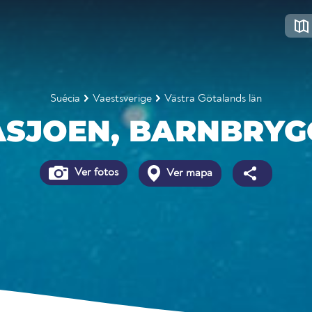
Suécia
Vaestsverige
Västra Götalands län
SJOEN, BARNBRY
Ver fotos
Ver mapa