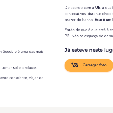
De acordo com a
UE
, a qua
consecutivos. durante cinco anos consecutivos. Portanto, nada se interpõe no caminho do
prazer do banho.
Este é um 
Então de que é que está à es
PS: Não se esqueça de deixar 
Já esteve neste lug
m
Suécia
e é uma das mais
Carregar foto
 tomar sol e a relaxar.
nte consciente, viajar de