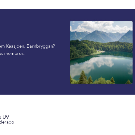
 em Kaasjoen, Barnbryggan?
ros membros.
o UV
derado