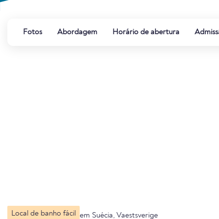
Fotos
Abordagem
Horário de abertura
Admiss
Local de banho fácil
em Suécia, Vaestsverige