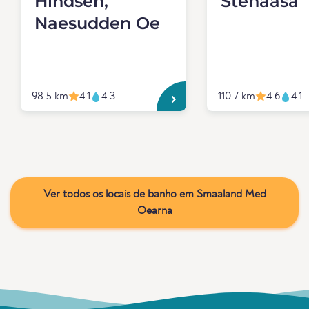
Hindsen,
Stenaasa
Naesudden Oe
98.5 km
4.1
4.3
110.7 km
4.6
4.1
Ver todos os locais de banho em Smaaland Med
Oearna