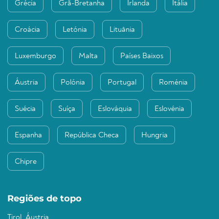
Grécia
Grã-Bretanha
Irlanda
Itália
Croácia
Letónia
Lituânia
Luxemburgo
Malta
Países Baixos
Áustria
Polónia
Portugal
Roménia
Suécia
Suíça
Eslováquia
Eslovénia
Espanha
República Checa
Hungria
Chipre
Regiões de topo
Tirol, Áustria