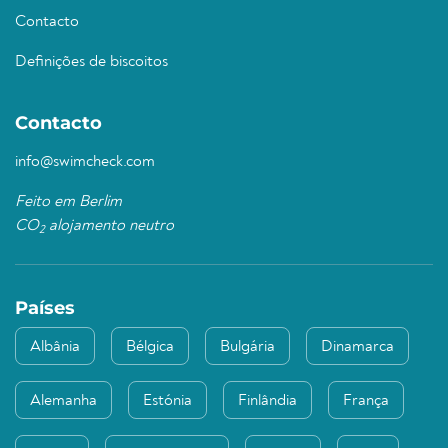
Contacto
Definições de biscoitos
Contacto
info@swimcheck.com
Feito em Berlim
CO
alojamento neutro
2
Países
Albânia
Bélgica
Bulgária
Dinamarca
Alemanha
Estónia
Finlândia
França