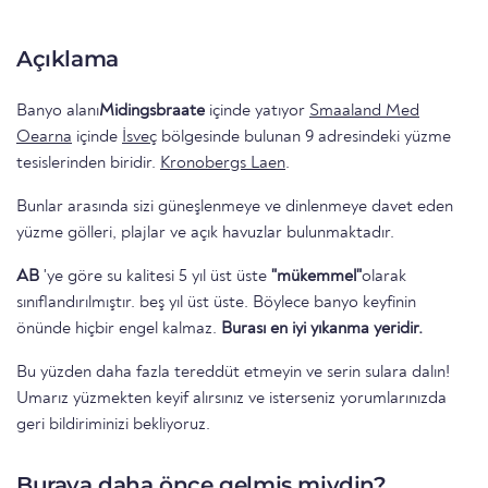
Açıklama
Banyo alanı
Midingsbraate
içinde yatıyor
Smaaland Med
Oearna
içinde
İsveç
bölgesinde bulunan 9 adresindeki yüzme
tesislerinden biridir.
Kronobergs Laen
.
Bunlar arasında sizi güneşlenmeye ve dinlenmeye davet eden
yüzme gölleri, plajlar ve açık havuzlar bulunmaktadır.
AB
'ye göre su kalitesi 5 yıl üst üste
"mükemmel"
olarak
sınıflandırılmıştır. beş yıl üst üste. Böylece banyo keyfinin
önünde hiçbir engel kalmaz.
Burası en iyi yıkanma yeridir.
Bu yüzden daha fazla tereddüt etmeyin ve serin sulara dalın!
Umarız yüzmekten keyif alırsınız ve isterseniz yorumlarınızda
geri bildiriminizi bekliyoruz.
Buraya daha önce gelmiş miydin?