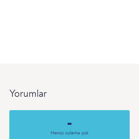
Yorumlar
-
Henüz oylama yok