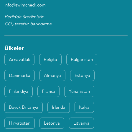
info@swimcheck.com
Berlin'de üretilmiştir
CO
tarafsız barındırma
2
Ülkeler
Arnavutluk
Belçika
Bulgaristan
Danimarka
Almanya
Estonya
Finlandiya
Fransa
Yunanistan
Büyük Britanya
İrlanda
İtalya
Hırvatistan
Letonya
Litvanya