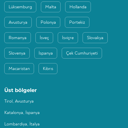
Lüksemburg
Malta
Hollanda
Avusturya
Polonya
Portekiz
Romanya
İsveç
İsviçre
Slovakya
Slovenya
İspanya
Çek Cumhuriyeti
Macaristan
Kıbrıs
Üst bölgeler
Tirol, Avusturya
Katalonya, İspanya
Lombardiya, İtalya