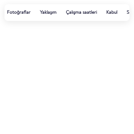
Fotoğraflar
Yaklaşım
Çalışma saatleri
Kabul
Su k