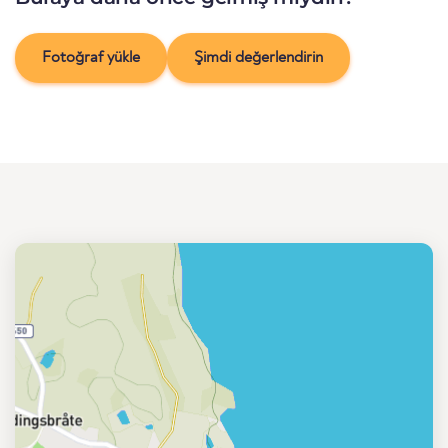
Fotoğraf yükle
Şimdi değerlendirin