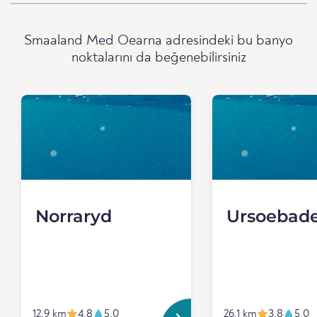
Smaaland Med Oearna adresindeki bu banyo
noktalarını da beğenebilirsiniz
Norraryd
Ursoebad
12.9 km
4.8
5.0
26.1 km
3.8
5.0