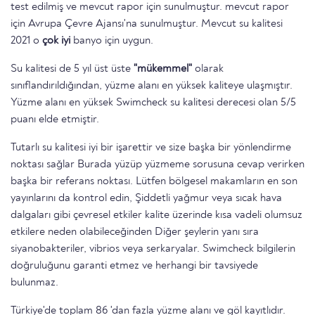
test edilmiş ve mevcut rapor için sunulmuştur. mevcut rapor
için Avrupa Çevre Ajansı'na sunulmuştur. Mevcut su kalitesi
2021 o
çok iyi
banyo için uygun.
Su kalitesi de 5 yıl üst üste
"mükemmel"
olarak
sınıflandırıldığından, yüzme alanı en yüksek kaliteye ulaşmıştır.
Yüzme alanı en yüksek Swimcheck su kalitesi derecesi olan 5/5
puanı elde etmiştir.
Tutarlı su kalitesi iyi bir işarettir ve size başka bir yönlendirme
noktası sağlar Burada yüzüp yüzmeme sorusuna cevap verirken
başka bir referans noktası. Lütfen bölgesel makamların en son
yayınlarını da kontrol edin, Şiddetli yağmur veya sıcak hava
dalgaları gibi çevresel etkiler kalite üzerinde kısa vadeli olumsuz
etkilere neden olabileceğinden Diğer şeylerin yanı sıra
siyanobakteriler, vibrios veya serkaryalar. Swimcheck bilgilerin
doğruluğunu garanti etmez ve herhangi bir tavsiyede
bulunmaz.
Türkiye'de toplam 86 'dan fazla yüzme alanı ve göl kayıtlıdır.