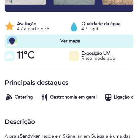
Avaliação
Qualidade da água
4.7 a partir de 5
4.7 - gut
Ver mapa
11°C
Exposição UV
4
Risco moderado
Principais destaques
Catering
Gastronomia em geral
Ligação de 
Descrição
A praia
Sandviken
reside em
Skåne län
em
Suécia
e é uma das