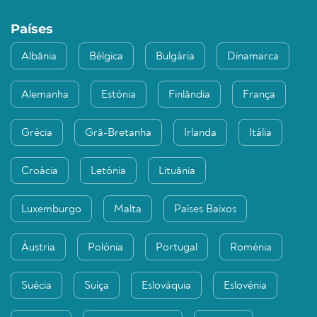
Países
Albânia
Bélgica
Bulgária
Dinamarca
Alemanha
Estónia
Finlândia
França
Grécia
Grã-Bretanha
Irlanda
Itália
Croácia
Letónia
Lituânia
Luxemburgo
Malta
Países Baixos
Áustria
Polónia
Portugal
Roménia
Suécia
Suíça
Eslováquia
Eslovénia