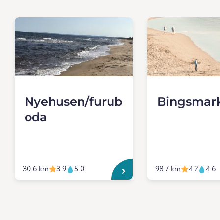
Nyehusen/furub
Bingsmar
oda
30.6 km
3.9
5.0
98.7 km
4.2
4.6