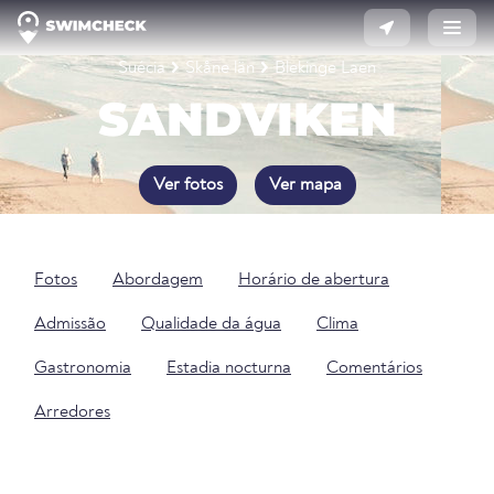
Suécia
Skåne län
Blekinge Laen
SANDVIKEN
Ver fotos
Ver mapa
Fotos
Abordagem
Horário de abertura
Admissão
Qualidade da água
Clima
Gastronomia
Estadia nocturna
Comentários
Arredores