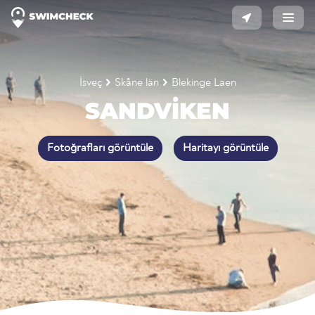
İsveç
Skåne län
Blekinge Laen
SANDVIKEN
Fotoğrafları görüntüle
Haritayı görüntüle