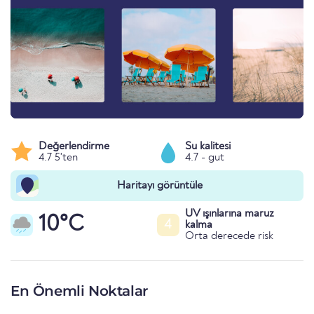
Değerlendirme
Su kalitesi
4.7 5'ten
4.7 - gut
Haritayı görüntüle
UV ışınlarına maruz
10°C
4
kalma
Orta derecede risk
En Önemli Noktalar