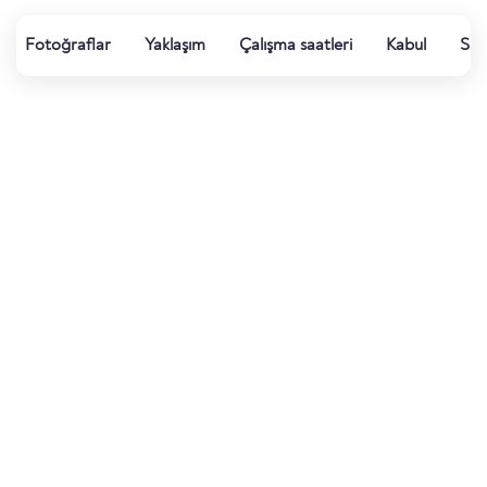
Fotoğraflar
Yaklaşım
Çalışma saatleri
Kabul
Su k