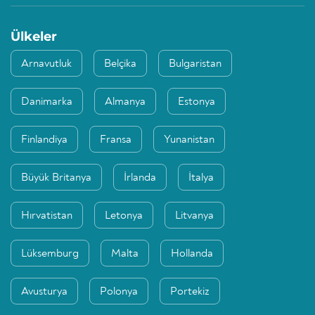
Ülkeler
Arnavutluk
Belçika
Bulgaristan
Danimarka
Almanya
Estonya
Finlandiya
Fransa
Yunanistan
Büyük Britanya
İrlanda
İtalya
Hırvatistan
Letonya
Litvanya
Lüksemburg
Malta
Hollanda
Avusturya
Polonya
Portekiz