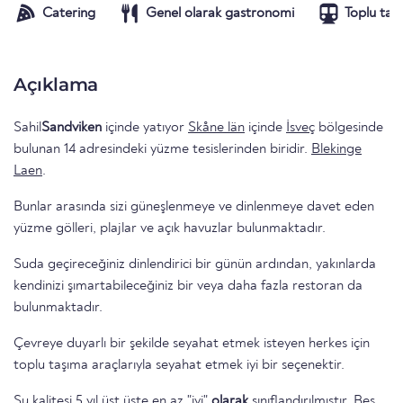
Catering
Genel olarak gastronomi
Toplu taş
Açıklama
Sahil
Sandviken
içinde yatıyor
Skåne län
içinde
İsveç
bölgesinde
bulunan 14 adresindeki yüzme tesislerinden biridir.
Blekinge
Laen
.
Bunlar arasında sizi güneşlenmeye ve dinlenmeye davet eden
yüzme gölleri, plajlar ve açık havuzlar bulunmaktadır.
Suda geçireceğiniz dinlendirici bir günün ardından, yakınlarda
kendinizi şımartabileceğiniz bir veya daha fazla restoran da
bulunmaktadır.
Çevreye duyarlı bir şekilde seyahat etmek isteyen herkes için
toplu taşıma araçlarıyla seyahat etmek iyi bir seçenektir.
Su kalitesi 5 yıl üst üste en az "iyi"
olarak
sınıflandırılmıştır. Beş