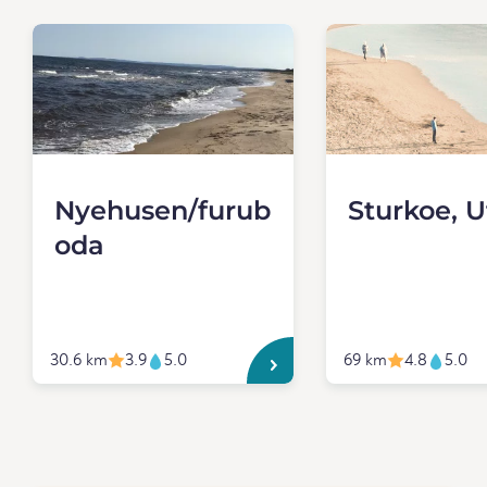
Nyehusen/furub
Sturkoe, U
oda
30.6 km
3.9
5.0
69 km
4.8
5.0