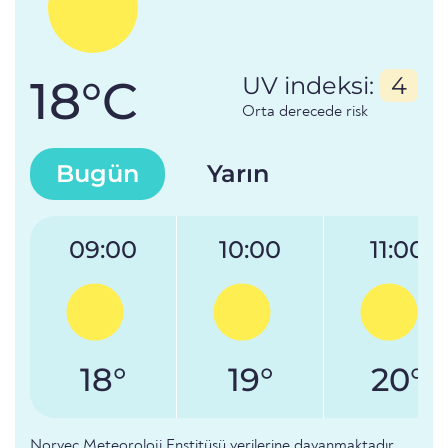
18°C
UV indeksi:
4
Orta derecede risk
Bugün
Yarın
09:00
10:00
11:00
18°
19°
20°
Norveç Meteoroloji Enstitüsü verilerine dayanmaktadır.