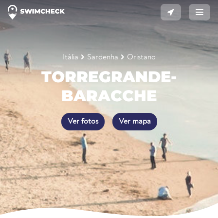
Itália
Sardenha
Oristano
TORREGRANDE-
BARACCHE
Ver fotos
Ver mapa