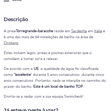
Descrição
A praia
Torregrande-baracche
reside em
Sardenha
em
Itália
e
é uma das mais de 64 instalações de banho na área de
Oristano
.
Estes incluem lagos, praias e piscinas exteriores que o
convidam a tomar sol e a relaxar.
De acordo com a
UE
, a qualidade da água foi classificada
como
"excelente
" durante 5 anos consecutivos. durante cinco
anos consecutivos. Portanto, nada se interpõe no caminho do
prazer do banho.
Este é um local de banho TOP.
Divirta-se a nadar com a sua equipa Swimcheck!
Já esteve neste lugar?