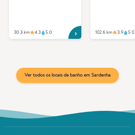
30.3 km
4.3
5.0
102.6 km
3.9
5.0
Ver todos os locais de banho em Sardenha