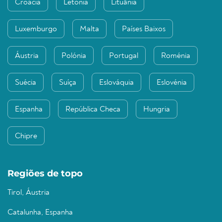
Croácia
Letónia
Lituânia
Luxemburgo
Malta
Países Baixos
Áustria
Polónia
Portugal
Roménia
Suécia
Suíça
Eslováquia
Eslovénia
Espanha
República Checa
Hungria
Chipre
Regiões de topo
Tirol, Áustria
Catalunha, Espanha