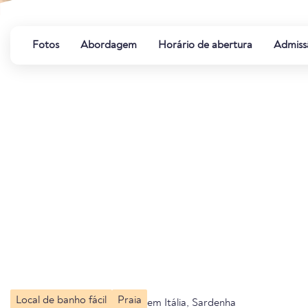
Fotos
Abordagem
Horário de abertura
Admiss
Local de banho fácil
Praia
em Itália, Sardenha