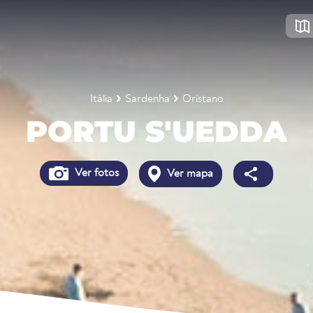
Itália
Sardenha
Oristano
PORTU S'UEDDA
Ver fotos
Ver mapa