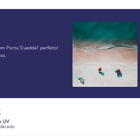
em Portu S'uedda? perfeito!
os.
C
o UV
derado