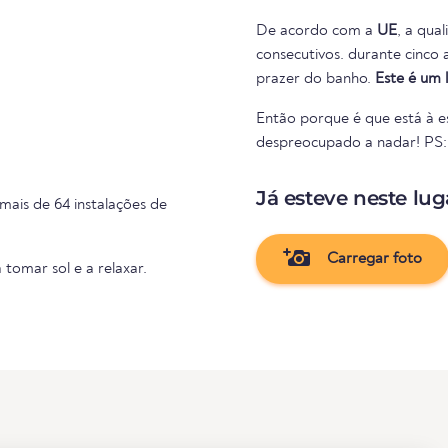
De acordo com a
UE
, a qua
consecutivos. durante cinco anos consecutivos. Portanto, nada se interpõe no caminho do
prazer do banho.
Este é um 
Então porque é que está à es
despreocupado a nadar! PS: S
Já esteve neste lug
mais de 64 instalações de
Carregar foto
 tomar sol e a relaxar.