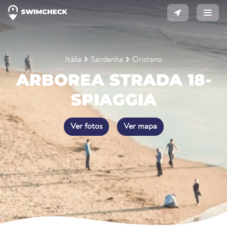
Itália
Sardenha
Oristano
ARBOREA STRADA 18-
SPIAGGIA
Ver fotos
Ver mapa