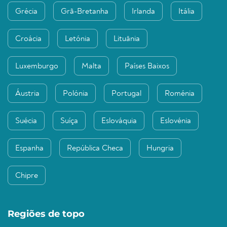
Grécia
Grã-Bretanha
Irlanda
Itália
Croácia
Letónia
Lituânia
Luxemburgo
Malta
Países Baixos
Áustria
Polónia
Portugal
Roménia
Suécia
Suíça
Eslováquia
Eslovénia
Espanha
República Checa
Hungria
Chipre
Regiões de topo