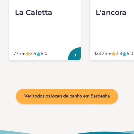
La Caletta
L'ancora
77 km
3.9
5.0
134.2 km
4.3
5.0
Ver todos os locais de banho em Sardenha