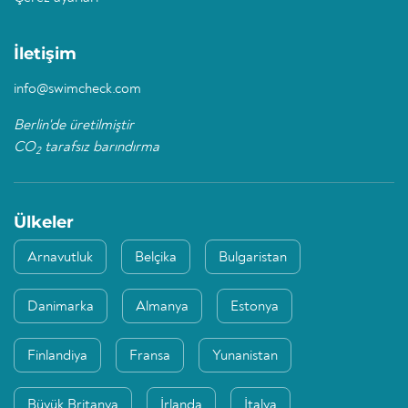
İletişim
info@swimcheck.com
Berlin'de üretilmiştir
CO
tarafsız barındırma
2
Ülkeler
Arnavutluk
Belçika
Bulgaristan
Danimarka
Almanya
Estonya
Finlandiya
Fransa
Yunanistan
Büyük Britanya
İrlanda
İtalya