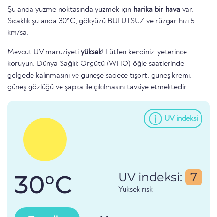
Şu anda yüzme noktasında yüzmek için
harika bir hava
var.
Sıcaklık şu anda 30°C, gökyüzü BULUTSUZ ve rüzgar hızı 5
km/sa.
Mevcut UV maruziyeti
yüksek
! Lütfen kendinizi yeterince
koruyun. Dünya Sağlık Örgütü (WHO) öğle saatlerinde
gölgede kalınmasını ve güneşe sadece tişört, güneş kremi,
güneş gözlüğü ve şapka ile çıkılmasını tavsiye etmektedir.
UV indeksi
30°C
UV indeksi:
7
Yüksek risk