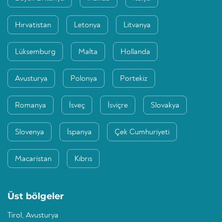
Hırvatistan
Letonya
Litvanya
Lüksemburg
Malta
Hollanda
Avusturya
Polonya
Portekiz
Romanya
İsveç
İsviçre
Slovakya
Slovenya
İspanya
Çek Cumhuriyeti
Macaristan
Kıbrıs
Üst bölgeler
Tirol, Avusturya