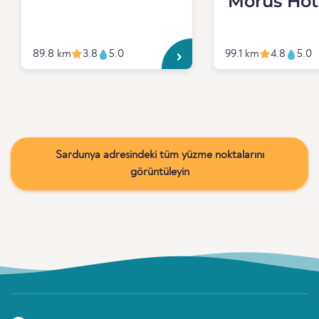
Morus Hot
89.8 km
3.8
5.0
99.1 km
4.8
5.0
Sardunya adresindeki tüm yüzme noktalarını
görüntüleyin