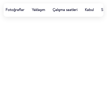
Fotoğraflar
Yaklaşım
Çalışma saatleri
Kabul
Su k