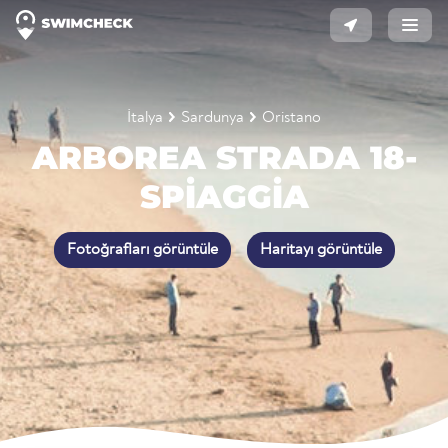
İtalya
Sardunya
Oristano
ARBOREA STRADA 18-
SPIAGGIA
Fotoğrafları görüntüle
Haritayı görüntüle