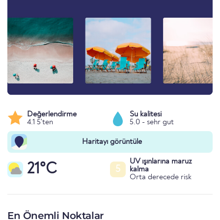
Değerlendirme
Su kalitesi
4.1 5'ten
5.0 - sehr gut
Haritayı görüntüle
UV ışınlarına maruz
21°C
5
kalma
Orta derecede risk
En Önemli Noktalar