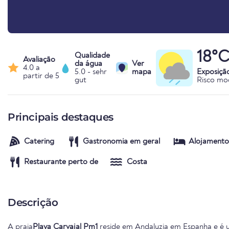
18°C
Qualidade
Avaliação
da água
Ver
4.0 a
5.0 - sehr
mapa
Exposiçã
partir de 5
gut
Risco mo
Principais destaques
Catering
Gastronomia em geral
Alojamento
Restaurante perto de
Costa
Descrição
A praia
Playa Carvajal Pm1
reside em
Andaluzia
em
Espanha
e é 