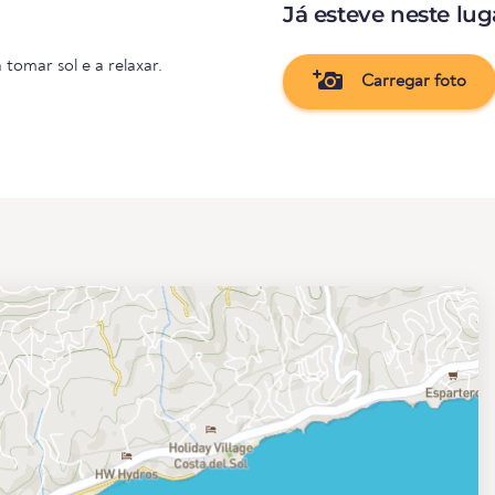
Já esteve neste lug
 tomar sol e a relaxar.
Carregar foto