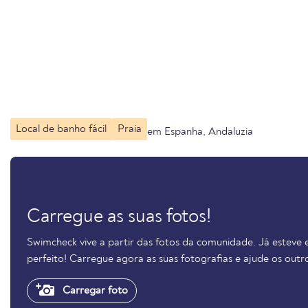
Local de banho fácil
Praia
em Espanha, Andaluzia
Carregue as suas fotos!
Swimcheck vive a partir das fotos da comunidade. Já esteve
perfeito! Carregue agora as suas fotografias e ajude os out
Carregar foto