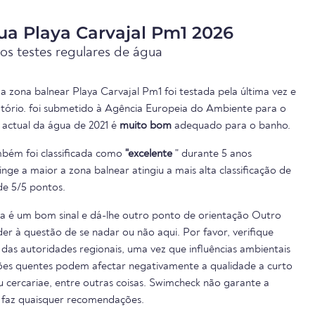
ua Playa Carvajal Pm1 2026
os testes regulares de água
a zona balnear Playa Carvajal Pm1 foi testada pela última vez e
atório. foi submetido à Agência Europeia do Ambiente para o
e actual da água de 2021 é
muito bom
adequado para o banho.
bém foi classificada como
"excelente
" durante 5 anos
inge a maior a zona balnear atingiu a mais alta classificação de
e 5/5 pontos.
ua é um bom sinal e dá-lhe outro ponto de orientação Outro
er à questão de se nadar ou não aqui. Por favor, verifique
das autoridades regionais, uma vez que influências ambientais
cões quentes podem afectar negativamente a qualidade a curto
ou cercariae, entre outras coisas. Swimcheck não garante a
 faz quaisquer recomendações.