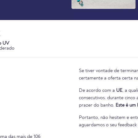
o UV
derado
Se tiver vontade de termina
certamente a oferta certa n
De acordo com a
UE
, a qua
consecutivos. durante cinco anos consecutivos. Portanto, nada se interpõe no caminho do
prazer do banho.
Este é um 
Portanto, não hesitem e entr
aguardamos o seu feedback na
uma das mais de 106