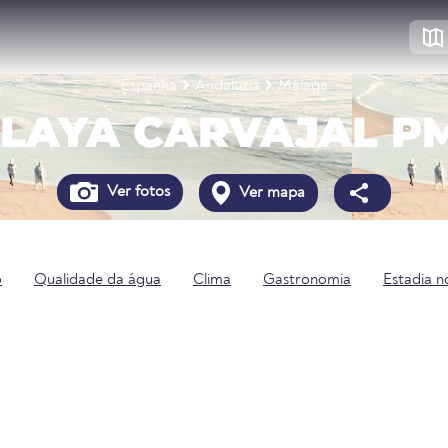
Espanha
Andaluzia
Málaga
LAYA CARVAJAL P
Ver fotos
Ver mapa
o
Qualidade da água
Clima
Gastronomia
Estadia n