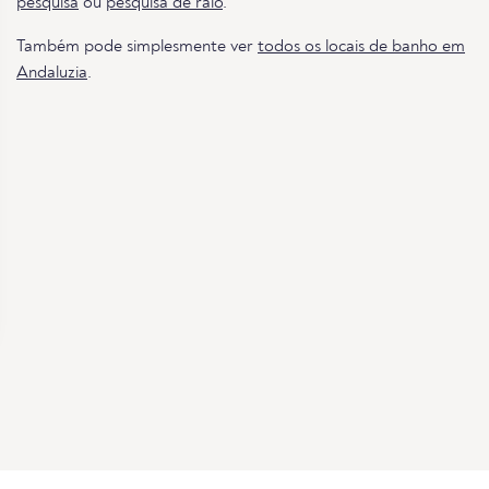
pesquisa
ou
pesquisa de raio
.
Também pode simplesmente ver
todos os locais de banho em
Andaluzia
.