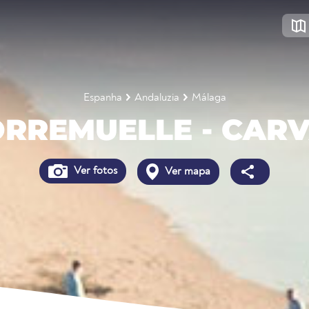
Espanha
Andaluzia
Málaga
ORREMUELLE - CARV
Ver fotos
Ver mapa