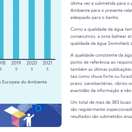
última vez e submetida para o 
Ambiente para o presente relat
adequado para o banho.
Como a qualidade da água tam
consecutivos, a zona balnear at
qualidade da água Swimcheck d
A qualidade consistente da ág
ponto de referência ao respond
também as últimas publicações 
5
5
5
5
tais como chuva forte ou fura
ia Europeia do Ambiente
prazo. cianobactérias, vibrios 
exactidão da informação e não
Um total de mais de 383 locais
são regularmente inspeccionado
resultados são submetidos anu