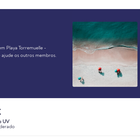
em Playa Torremuelle -
 e ajude os outros membros.
C
o UV
derado