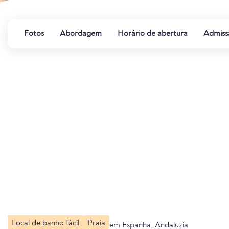
Fotos
Abordagem
Horário de abertura
Admiss
Local de banho fácil
Praia
em Espanha, Andaluzia