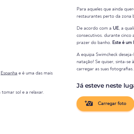
Para aqueles que ainda quer
restaurantes perto da zona b
De acordo com a
UE
, a qua
consecutivos. durante cinco anos consecutivos. Portanto, nada se interpõe no caminho do
prazer do banho.
Este é um 
A equipa Swimcheck deseja-l
natação! Se quiser, sinta-se 
carregar as suas fotografias.
m
Espanha
e é uma das mais
Já esteve neste lug
 tomar sol e a relaxar.
Carregar foto