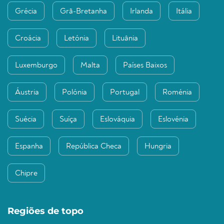
Grécia
Grã-Bretanha
Irlanda
Itália
Croácia
Letónia
Lituânia
Luxemburgo
Malta
Países Baixos
Áustria
Polónia
Portugal
Roménia
Suécia
Suíça
Eslováquia
Eslovénia
Espanha
República Checa
Hungria
Chipre
Regiões de topo