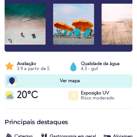
Avaliação
Qualidade da água
3.9 a partir de 5
4.3 - gut
Ver mapa
20°C
Exposição UV
6
Risco moderado
Principais destaques
Catering
Gastronomia em geral
Alojamento