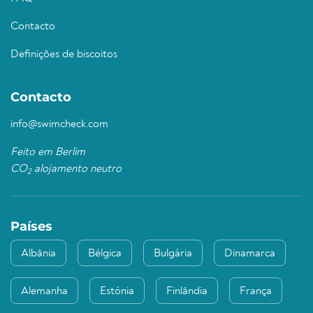
Contacto
Definições de biscoitos
Contacto
info@swimcheck.com
Feito em Berlim
CO
alojamento neutro
2
Países
Albânia
Bélgica
Bulgária
Dinamarca
Alemanha
Estónia
Finlândia
França