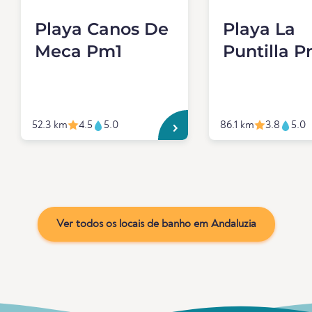
Playa Canos De
Playa La
Meca Pm1
Puntilla 
52.3 km
4.5
5.0
86.1 km
3.8
5.0
Ver todos os locais de banho em Andaluzia