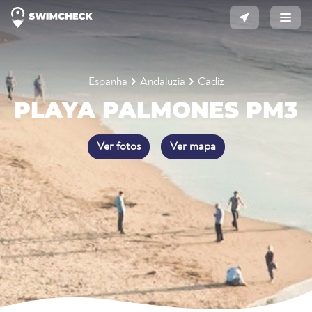
Espanha
Andaluzia
Cadiz
PLAYA PALMONES PM3
Ver fotos
Ver mapa