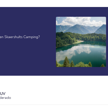
 en Skaershults Camping?
 UV
derado