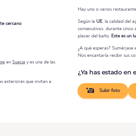
Hay uno o varios restaurante
Según la
UE
, la calidad del 
te cercano
consecutivos. durante cinco años consecutivos. Así que nada se interpone en el camino del
placer del baño.
Este es un 
¿A qué esperas? Sumérjase en
Nos encantaría recibir sus co
ige
en
Suecia
y es una de las
¿Ya has estado en e
as exteriores que invitan a
Subir foto