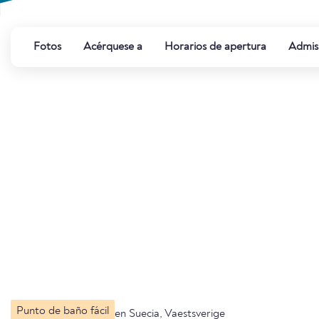
Fotos
Acérquese a
Horarios de apertura
Admis
Punto de baño fácil
en Suecia, Vaestsverige