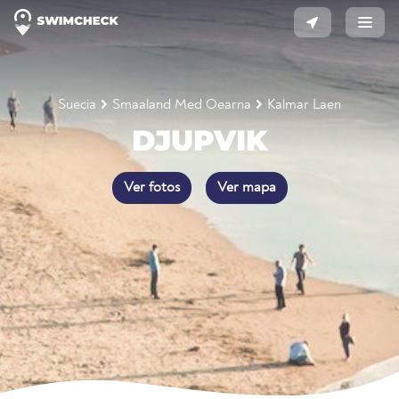
Suecia
Smaaland Med Oearna
Kalmar Laen
DJUPVIK
Ver fotos
Ver mapa