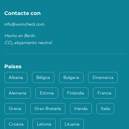
Contacte con
info@swimcheck.com
Hecho en Berlín
CO
alojamiento neutral
2
Países
Albania
Bélgica
Bulgaria
Dinamarca
Alemania
Estonia
Finlandia
Francia
Grecia
Gran Bretaña
Irlanda
Italia
Croacia
Letonia
Lituania