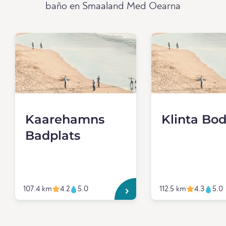
baño en Smaaland Med Oearna
Kaarehamns
Klinta Bo
Badplats
107.4 km
4.2
5.0
112.5 km
4.3
5.0