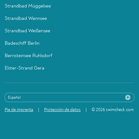
Strandbad Müggelsee
Strandbad Wannsee
Strandbad Weißensee
Badeschiff Berlin
Bernsteinsee Ruhlsdorf
Elster-Strand Gera
Pie de imprenta
Protección de datos
© 2026 swimcheck.com