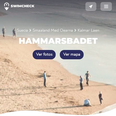
Suecia
Smaaland Med Oearna
Kalmar Laen
HAMMARSBADET
Ver fotos
Ver mapa