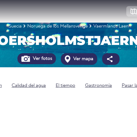
Suecia
Noruega de los Mellansverige
Vaermlands Laen
OERSHOLMSTJAER
Ver fotos
Ver mapa
n
Calidad del agua
El tiempo
Gastronomía
Pasar l