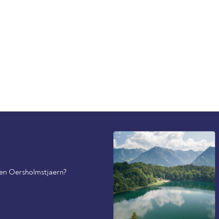
 en Oersholmstjaern?