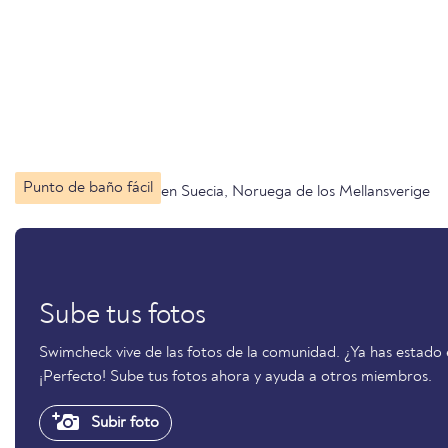
Punto de baño fácil
en Suecia, Noruega de los Mellansverige
Sube tus fotos
Swimcheck vive de las fotos de la comunidad. ¿Ya has estado
¡Perfecto! Sube tus fotos ahora y ayuda a otros miembros.
Subir foto