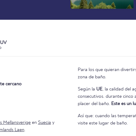
 UV
o
Para los que quieran diverti
zona de baño.
te cercano
Según la
UE
, la calidad del 
consecutivos. durante cinco años consecutivos. Así que nada se interpone en el camino del
placer del baño.
Este es un 
Así que: cuando las temperat
s Mellansverige
en
Suecia
y
visite este lugar de baño.
mlands Laen
.