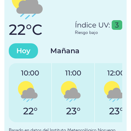
22°C
Índice UV:
3
Riesgo bajo
Hoy
Mañana
10:00
11:00
12:00
22°
23°
23°
Basado en datos del Instituto Meteorológico Noruego.