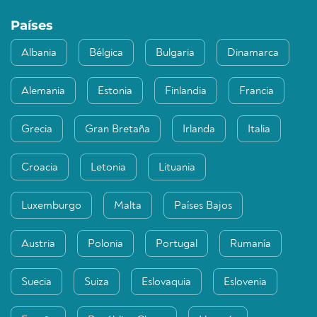
Países
Albania
Bélgica
Bulgaria
Dinamarca
Alemania
Estonia
Finlandia
Francia
Grecia
Gran Bretaña
Irlanda
Italia
Croacia
Letonia
Lituania
Luxemburgo
Malta
Países Bajos
Austria
Polonia
Portugal
Rumanía
Suecia
Suiza
Eslovaquia
Eslovenia