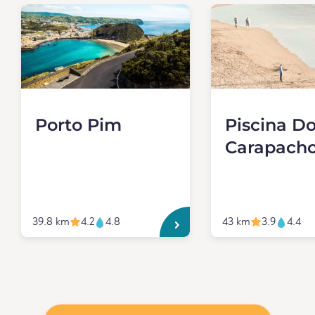
Porto Pim
Piscina D
Carapach
39.8 km
4.2
4.8
43 km
3.9
4.4