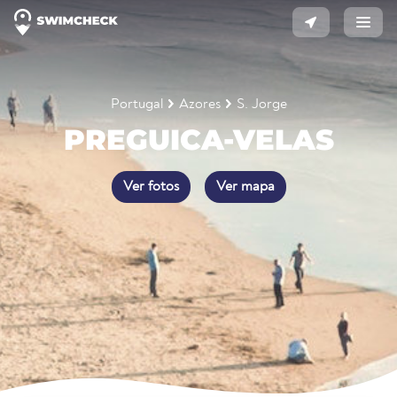
Portugal
Azores
S. Jorge
PREGUICA-VELAS
Ver fotos
Ver mapa