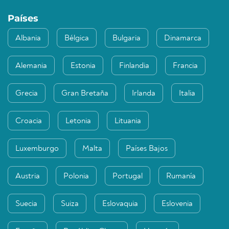
Países
Albania
Bélgica
Bulgaria
Dinamarca
Alemania
Estonia
Finlandia
Francia
Grecia
Gran Bretaña
Irlanda
Italia
Croacia
Letonia
Lituania
Luxemburgo
Malta
Países Bajos
Austria
Polonia
Portugal
Rumanía
Suecia
Suiza
Eslovaquia
Eslovenia