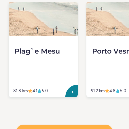
Plag`e Mesu
Porto Ve
81.8 km
4.1
5.0
91.2 km
4.8
5.0