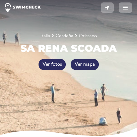
Italia
Cerdeña
Oristano
SA RENA SCOADA
Ver fotos
Ver mapa