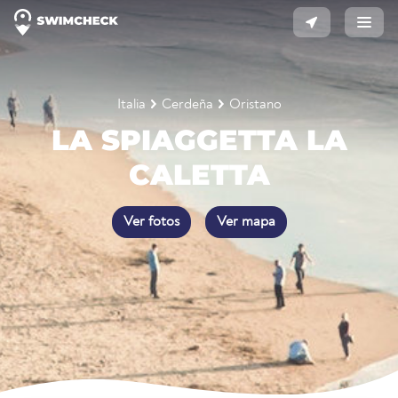
Italia
Cerdeña
Oristano
LA SPIAGGETTA LA
CALETTA
Ver fotos
Ver mapa