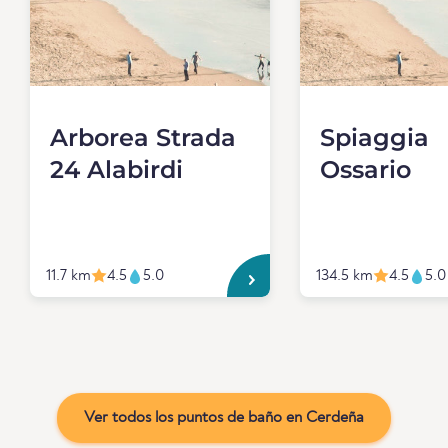
Arborea Strada
Spiaggia
24 Alabirdi
Ossario
11.7 km
4.5
5.0
134.5 km
4.5
5.0
Ver todos los puntos de baño en Cerdeña