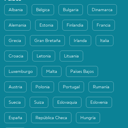
Albania
Bélgica
Bulgaria
Dinamarca
Alemania
Estonia
Finlandia
Francia
Grecia
Gran Bretaña
Irlanda
Italia
Croacia
Letonia
Lituania
Luxemburgo
Malta
Países Bajos
Austria
Polonia
Portugal
Rumanía
Suecia
Suiza
Eslovaquia
Eslovenia
España
República Checa
Hungría