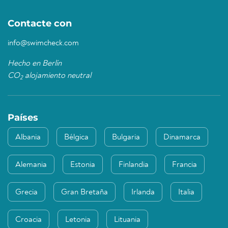
Contacte con
info@swimcheck.com
Hecho en Berlín
CO
alojamiento neutral
2
Países
Albania
Bélgica
Bulgaria
Dinamarca
Alemania
Estonia
Finlandia
Francia
Grecia
Gran Bretaña
Irlanda
Italia
Croacia
Letonia
Lituania