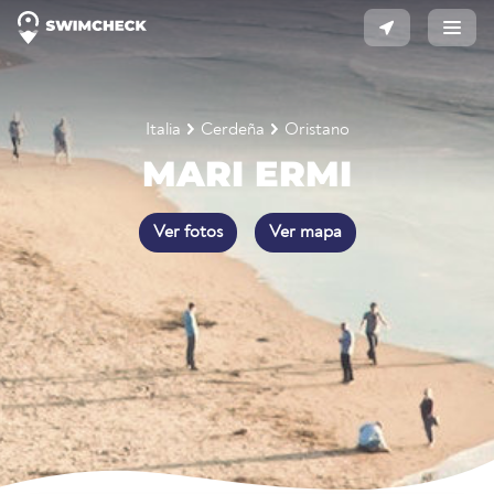
Italia
Cerdeña
Oristano
MARI ERMI
Ver fotos
Ver mapa