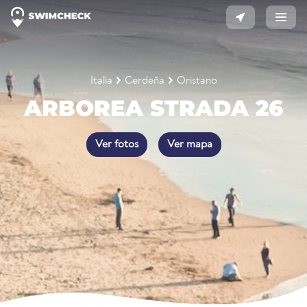
Italia
Cerdeña
Oristano
ARBOREA STRADA 26
Ver fotos
Ver mapa