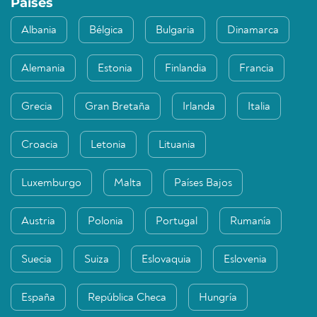
Países
Albania
Bélgica
Bulgaria
Dinamarca
Alemania
Estonia
Finlandia
Francia
Grecia
Gran Bretaña
Irlanda
Italia
Croacia
Letonia
Lituania
Luxemburgo
Malta
Países Bajos
Austria
Polonia
Portugal
Rumanía
Suecia
Suiza
Eslovaquia
Eslovenia
España
República Checa
Hungría