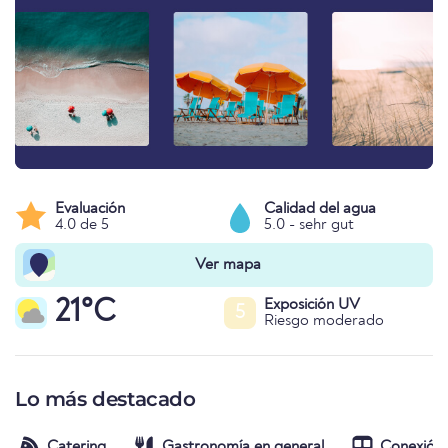
Evaluación
Calidad del agua
4.0 de 5
5.0 - sehr gut
Ver mapa
21°C
Exposición UV
5
Riesgo moderado
Lo más destacado
Catering
Gastronomía en general
Conexión 