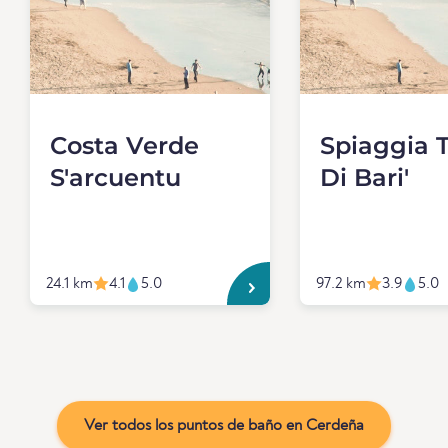
Costa Verde
Spiaggia T
S'arcuentu
Di Bari'
24.1 km
4.1
5.0
97.2 km
3.9
5.0
Ver todos los puntos de baño en Cerdeña