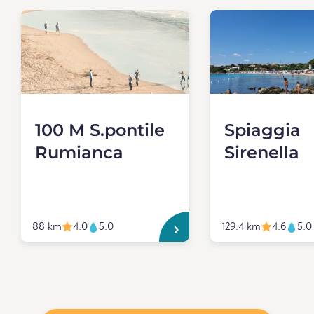
100 M S.pontile
Spiaggia
Rumianca
Sirenella
88 km
4.0
5.0
129.4 km
4.6
5.0