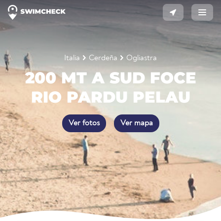
Italia
Cerdeña
Ogliastra
200 MT A SUD FOCE
RIO PARDU PELAU
Ver fotos
Ver mapa