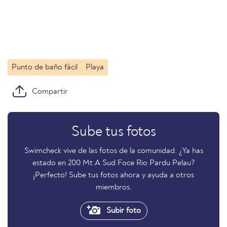
Punto de baño fácil
Playa
Compartir
Sube tus fotos
Swimcheck vive de las fotos de la comunidad. ¿Ya has
estado en 200 Mt A Sud Foce Rio Pardu Pelau?
¡Perfecto! Sube tus fotos ahora y ayuda a otros
miembros.
Subir foto