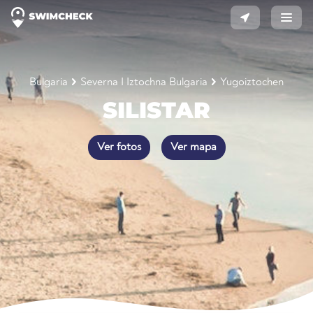
Bulgaria
Severna I Iztochna Bulgaria
Yugoiztochen
SILISTAR
Ver fotos
Ver mapa