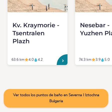
Kv. Kraymorie -
Nesebar -
Tsentralen
Yuzhen Pl
Plazh
63.6 km
4.0
4.2
74.3 km
3.9
5.0
Ver todos los puntos de baño en Severna I Iztochna
Bulgaria