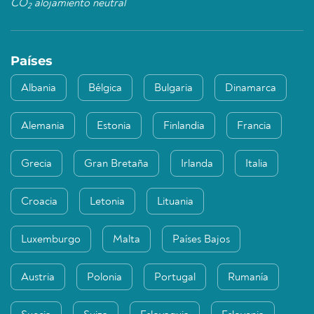
CO
alojamiento neutral
2
Países
Albania
Bélgica
Bulgaria
Dinamarca
Alemania
Estonia
Finlandia
Francia
Grecia
Gran Bretaña
Irlanda
Italia
Croacia
Letonia
Lituania
Luxemburgo
Malta
Países Bajos
Austria
Polonia
Portugal
Rumanía