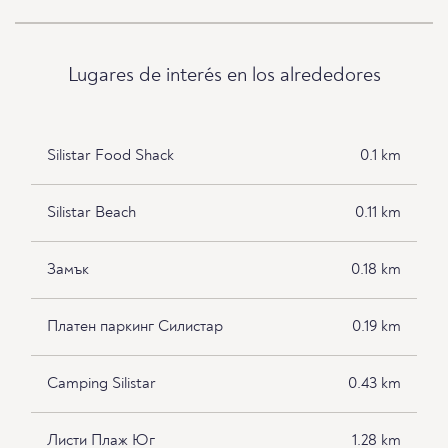
Lugares de interés en los alrededores
Silistar Food Shack
0.1 km
Silistar Beach
0.11 km
Замък
0.18 km
Платен паркинг Силистар
0.19 km
Camping Silistar
0.43 km
Листи Плаж Юг
1.28 km