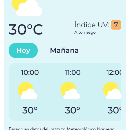
30°C
Índice UV:
7
Alto riesgo
Hoy
Mañana
10:00
11:00
12:00
30°
30°
30°
Basado en datos del Instituto Meteorológico Noruego.