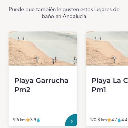
Puede que también le gusten estos lugares de
baño en Andalucía
Playa Garrucha
Playa La 
Pm2
Pm1
9.6 km
3.9
170.8 km
4.7
4.4