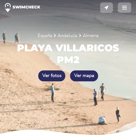
España
Andalucía
Almeria
PLAYA VILLARICOS
PM2
Ver fotos
Ver mapa